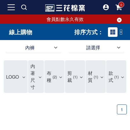
會員點數永久有效
線上購物
排序方式：
內褲
請選擇
內褲、平口褲、純棉內褲，50年優質棉製造，品質保證安心!
寬鬆立體剪裁純棉內褲、平口褲，雙層門襟設計，舒適不走光，在家可當短褲穿，一件抵兩件，超高CP值。
資深打版師打造五片式專利剪裁，行動自如不卡卡，舒適美感兼具，高品質平價好穿。買三花內褲對身體最好!
內
選擇內褲、平口褲、純棉內褲首重品質。舒適、透氣的內褲、平口褲、純棉內褲能影響健康，須謹慎挑選。三花內褲透氣不悶，值得信賴！
三花內褲、平口褲、純棉內褲50年來持續升級，符合人體工學設計，柔軟無勒痕的鬆緊帶。三花內褲是肌膚好友，口碑熱銷！
選擇內褲首重品質。三花內褲50年來不斷升級，證明其卓越品質。符合人體工學剪裁，柔軟無痕鬆緊帶，是必買首選。兼具品質與外型，與肌膚零感接觸，穿著舒適，看來有質感。三花內褲設計獨特，質料優良，專業剪裁，呵護肌膚。新鮮高品質棉材製成，多款選擇，耐洗耐穿，三花內褲絕對首選。
"內褲購買及使用經驗網友來信分享 近年來，我經常在大型連鎖賣場如佳瑪、美華泰等地看到三花內褲的展示。最近一兩年，甚至百貨公司及街頭店鋪都開始大量出現三花專櫃或專賣店。我猜測，這應該是三花在營運策略上的調整，才使得這些改變成為現實。 本來，三花內褲一直是消費者選購內褲時的熱門選項之一。內褲櫃點的增多使我更加注意到這個品牌，因此我在選購內褲時，特意多研究了一下三花內褲的設計。 先從內褲外層包裝談起，有些內褲有PP袋包裝，有些則沒有。雖然這是一件小事，但我發現朋友們中有人會介意內褲包裝沒有PP袋。他們認為沒有PP袋會使包裝不夠精美。對我來說，有PP袋確實能提升包裝的精緻度，但內褲不裝PP袋其實也算是環保。所以，這就看每個人對內褲包裝的需求和感受了。 每次購買內褲時，我都會特別帶一件五片式剪裁的內褲。三花的平口內褲被稱為全國第一件五片式剪裁內褲，這話應該不是隨便說說的，畢竟三花是一個擁有超過50年歷史的老品牌，專注於研發和改良內褲。當初，我覺得這種設計有些花俏，只是圖個新鮮買來試試，結果發現內褲多一片真的有其優勢，尤其是減少了內褲卡屁的次數。雖然這個狀況不可能完全消失，但大大增加了穿著的舒適度。 三花內褲的價格也在我能接受的範圍內，因此它逐漸成為我的心頭好。此外，內褲選購時的另一個重要因素是鬆緊帶。看內褲是否舊了，第一眼通常看鬆緊帶。故意或不小心露出內褲褲頭的時候，印象分數也是由鬆緊帶決定的。 很多內褲品牌強調鬆緊帶的造型及花樣，這類內褲非常適合一些特殊場合，如單身聯誼或約會時穿著，能夠加分不少。日常使用的內褲則建議選擇鬆緊帶不易鬆垮的，花樣其次。三花特別強調內褲鬆緊帶的耐洗度，而其他品牌鮮少提及這一點。 分場合選擇內褲是我的習慣。特殊場合內褲要講究一點，但平日則需要選擇鬆緊帶有保障的內褲。畢竟，內褲是每天陪伴我們超過12個小時的衣物，找到適合自己且耐洗耐穿高CP值的內褲才是最明智的選擇。 內褲畢竟是消耗品，定期更換非常重要。如果內褲沾染到髒污或處於潮濕的環境，就不應該撐太久。這是因為內褲長期接觸身體的重要部位，所以選擇和保養都要謹慎。 以上是我個人的內褲使用分享，並非業配，不代表任何人的立場。內褲還是要以自身體驗最為準確。希望大家都能找到適合自己的內褲，並多多支持台灣品牌。"
著
布
剪
材
款
LOGO
2
1
1
1
尺
種
裁
質
式
寸
1