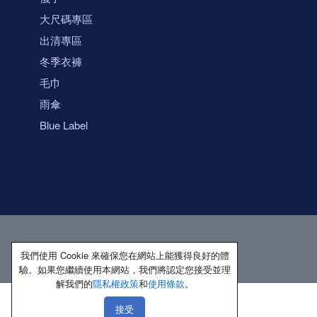
大尺碼專區
出清專區
冬季衣褲
毛巾
雨傘
Blue Label
我們使用 Cookie 來確保您在網站上能獲得良好的體
驗。如果您繼續使用本網站，我們將認定您接受並理
解我們的
隱私權政策
和
使用條款
。
接受
著作權所有 保留一切權利