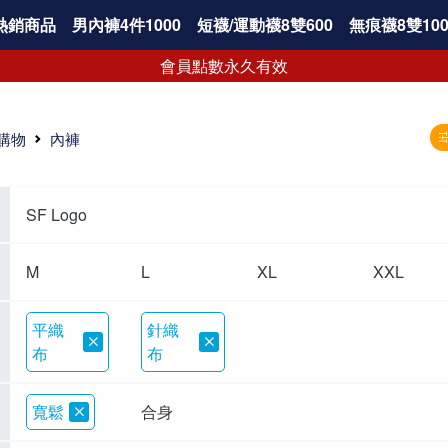
熱銷商品
男內褲4件1000
短襪/運動襪8雙600
無痕襪8雙100
會員點數永久有效
購物
內褲
SF Logo
M
L
XL
XXL
平織
針織
布
布
寬鬆
合身