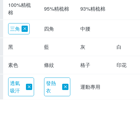
100%精梳
95%精梳棉
93%精梳棉
棉
三角
四角
中腰
黑
藍
灰
白
素色
條紋
格子
印花
透氣
發熱
運動專用
吸汗
衣