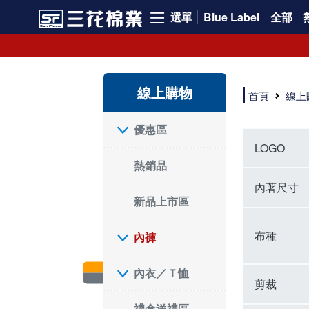
選單
Blue Label
全部
內褲、平口褲、純棉內褲，50年優質棉製造，品質保證安心!
寬鬆立體剪裁純棉內褲、平口褲，雙層門襟設計，舒適不走光，在家可當短褲穿，一件抵兩件，超高CP值。
資深打版師打造五片式專利剪裁，行動自如不卡卡，舒適美感兼具，高品質平價好穿。買三花內褲對身體最好!
線上購物
選擇內褲、平口褲、純棉內褲首重品質。舒適、透氣的內褲、平口褲、純棉內褲能影響健康，須謹慎挑選。三花內褲透氣不悶，值得信賴！
首頁
線上
三花內褲、平口褲、純棉內褲50年來持續升級，符合人體工學設計，柔軟無勒痕的鬆緊帶。三花內褲是肌膚好友，口碑熱銷！
選擇內褲首重品質。三花內褲50年來不斷升級，證明其卓越品質。符合人體工學剪裁，柔軟無痕鬆緊帶，是必買首選。兼具品質與外型，與肌膚零感接觸，穿著舒適，看來有質感。三花內褲設計獨特，質料優良，專業剪裁，呵護肌膚。新鮮高品質棉材製成，多款選擇，耐洗耐穿，三花內褲絕對首選。
"內褲購買及使用經驗網友來信分享 近年來，我經常在大型連鎖賣場如佳瑪、美華泰等地看到三花內褲的展示。最近一兩年，甚至百貨公司及街頭店鋪都開始大量出現三花專櫃或專賣店。我猜測，這應該是三花在營運策略上的調整，才使得這些改變成為現實。 本來，三花內褲一直是消費者選購內褲時的熱門選項之一。內褲櫃點的增多使我更加注意到這個品牌，因此我在選購內褲時，特意多研究了一下三花內褲的設計。 先從內褲外層包裝談起，有些內褲有PP袋包裝，有些則沒有。雖然這是一件小事，但我發現朋友們中有人會介意內褲包裝沒有PP袋。他們認為沒有PP袋會使包裝不夠精美。對我來說，有PP袋確實能提升包裝的精緻度，但內褲不裝PP袋其實也算是環保。所以，這就看每個人對內褲包裝的需求和感受了。 每次購買內褲時，我都會特別帶一件五片式剪裁的內褲。三花的平口內褲被稱為全國第一件五片式剪裁內褲，這話應該不是隨便說說的，畢竟三花是一個擁有超過50年歷史的老品牌，專注於研發和改良內褲。當初，我覺得這種設計有些花俏，只是圖個新鮮買來試試，結果發現內褲多一片真的有其優勢，尤其是減少了內褲卡屁的次數。雖然這個狀況不可能完全消失，但大大增加了穿著的舒適度。 三花內褲的價格也在我能接受的範圍內，因此它逐漸成為我的心頭好。此外，內褲選購時的另一個重要因素是鬆緊帶。看內褲是否舊了，第一眼通常看鬆緊帶。故意或不小心露出內褲褲頭的時候，印象分數也是由鬆緊帶決定的。 很多內褲品牌強調鬆緊帶的造型及花樣，這類內褲非常適合一些特殊場合，如單身聯誼或約會時穿著，能夠加分不少。日常使用的內褲則建議選擇鬆緊帶不易鬆垮的，花樣其次。三花特別強調內褲鬆緊帶的耐洗度，而其他品牌鮮少提及這一點。 分場合選擇內褲是我的習慣。特殊場合內褲要講究一點，但平日則需要選擇鬆緊帶有保障的內褲。畢竟，內褲是每天陪伴我們超過12個小時的衣物，找到適合自己且耐洗耐穿高CP值的內褲才是最明智的選擇。 內褲畢竟是消耗品，定期更換非常重要。如果內褲沾染到髒污或處於潮濕的環境，就不應該撐太久。這是因為內褲長期接觸身體的重要部位，所以選擇和保養都要謹慎。 以上是我個人的內褲使用分享，並非業配，不代表任何人的立場。內褲還是要以自身體驗最為準確。希望大家都能找到適合自己的內褲，並多多支持台灣品牌。"
優惠區
LOGO
熱銷品
內著尺寸
新品上市區
布種
內褲
內衣／Ｔ恤
剪裁
禮盒送禮區