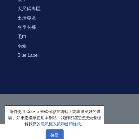
大尺碼專區
出清專區
冬季衣褲
毛巾
雨傘
Blue Label
我們使用 Cookie 來確保您在網站上能獲得良好的體
驗。如果您繼續使用本網站，我們將認定您接受並理
解我們的
隱私權政策
和
使用條款
。
接受
著作權所有 保留一切權利