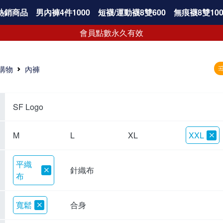
熱銷商品
男內褲4件1000
短襪/運動襪8雙600
無痕襪8雙100
會員點數永久有效
購物
內褲
SF Logo
M
L
XL
XXL
平織
針織布
布
寬鬆
合身