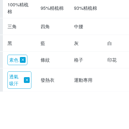
100%精梳
95%精梳棉
93%精梳棉
棉
三角
四角
中腰
黑
藍
灰
白
素色
條紋
格子
印花
透氣
發熱衣
運動專用
吸汗