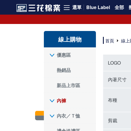
選單
Blue Label
全部
內褲、平口褲、純棉內褲，50年優質棉製造，品質保證安心!
寬鬆立體剪裁純棉內褲、平口褲，雙層門襟設計，舒適不走光，在家可當短褲穿，一件抵兩件，超高CP值。
資深打版師打造五片式專利剪裁，行動自如不卡卡，舒適美感兼具，高品質平價好穿。買三花內褲對身體最好!
線上購物
選擇內褲、平口褲、純棉內褲首重品質。舒適、透氣的內褲、平口褲、純棉內褲能影響健康，須謹慎挑選。三花內褲透氣不悶，值得信賴！
首頁
線上
三花內褲、平口褲、純棉內褲50年來持續升級，符合人體工學設計，柔軟無勒痕的鬆緊帶。三花內褲是肌膚好友，口碑熱銷！
選擇內褲首重品質。三花內褲50年來不斷升級，證明其卓越品質。符合人體工學剪裁，柔軟無痕鬆緊帶，是必買首選。兼具品質與外型，與肌膚零感接觸，穿著舒適，看來有質感。三花內褲設計獨特，質料優良，專業剪裁，呵護肌膚。新鮮高品質棉材製成，多款選擇，耐洗耐穿，三花內褲絕對首選。
"內褲購買及使用經驗網友來信分享 近年來，我經常在大型連鎖賣場如佳瑪、美華泰等地看到三花內褲的展示。最近一兩年，甚至百貨公司及街頭店鋪都開始大量出現三花專櫃或專賣店。我猜測，這應該是三花在營運策略上的調整，才使得這些改變成為現實。 本來，三花內褲一直是消費者選購內褲時的熱門選項之一。內褲櫃點的增多使我更加注意到這個品牌，因此我在選購內褲時，特意多研究了一下三花內褲的設計。 先從內褲外層包裝談起，有些內褲有PP袋包裝，有些則沒有。雖然這是一件小事，但我發現朋友們中有人會介意內褲包裝沒有PP袋。他們認為沒有PP袋會使包裝不夠精美。對我來說，有PP袋確實能提升包裝的精緻度，但內褲不裝PP袋其實也算是環保。所以，這就看每個人對內褲包裝的需求和感受了。 每次購買內褲時，我都會特別帶一件五片式剪裁的內褲。三花的平口內褲被稱為全國第一件五片式剪裁內褲，這話應該不是隨便說說的，畢竟三花是一個擁有超過50年歷史的老品牌，專注於研發和改良內褲。當初，我覺得這種設計有些花俏，只是圖個新鮮買來試試，結果發現內褲多一片真的有其優勢，尤其是減少了內褲卡屁的次數。雖然這個狀況不可能完全消失，但大大增加了穿著的舒適度。 三花內褲的價格也在我能接受的範圍內，因此它逐漸成為我的心頭好。此外，內褲選購時的另一個重要因素是鬆緊帶。看內褲是否舊了，第一眼通常看鬆緊帶。故意或不小心露出內褲褲頭的時候，印象分數也是由鬆緊帶決定的。 很多內褲品牌強調鬆緊帶的造型及花樣，這類內褲非常適合一些特殊場合，如單身聯誼或約會時穿著，能夠加分不少。日常使用的內褲則建議選擇鬆緊帶不易鬆垮的，花樣其次。三花特別強調內褲鬆緊帶的耐洗度，而其他品牌鮮少提及這一點。 分場合選擇內褲是我的習慣。特殊場合內褲要講究一點，但平日則需要選擇鬆緊帶有保障的內褲。畢竟，內褲是每天陪伴我們超過12個小時的衣物，找到適合自己且耐洗耐穿高CP值的內褲才是最明智的選擇。 內褲畢竟是消耗品，定期更換非常重要。如果內褲沾染到髒污或處於潮濕的環境，就不應該撐太久。這是因為內褲長期接觸身體的重要部位，所以選擇和保養都要謹慎。 以上是我個人的內褲使用分享，並非業配，不代表任何人的立場。內褲還是要以自身體驗最為準確。希望大家都能找到適合自己的內褲，並多多支持台灣品牌。"
優惠區
LOGO
熱銷品
內著尺寸
新品上市區
布種
內褲
內衣／Ｔ恤
剪裁
禮盒送禮區