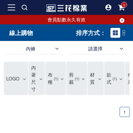
會員點數永久有效
線上購物
排序方式：
內褲
請選擇
內褲、平口褲、純棉內褲，50年優質棉製造，品質保證安心!
寬鬆立體剪裁純棉內褲、平口褲，雙層門襟設計，舒適不走光，在家可當短褲穿，一件抵兩件，超高CP值。
資深打版師打造五片式專利剪裁，行動自如不卡卡，舒適美感兼具，高品質平價好穿。買三花內褲對身體最好!
內
選擇內褲、平口褲、純棉內褲首重品質。舒適、透氣的內褲、平口褲、純棉內褲能影響健康，須謹慎挑選。三花內褲透氣不悶，值得信賴！
三花內褲、平口褲、純棉內褲50年來持續升級，符合人體工學設計，柔軟無勒痕的鬆緊帶。三花內褲是肌膚好友，口碑熱銷！
選擇內褲首重品質。三花內褲50年來不斷升級，證明其卓越品質。符合人體工學剪裁，柔軟無痕鬆緊帶，是必買首選。兼具品質與外型，與肌膚零感接觸，穿著舒適，看來有質感。三花內褲設計獨特，質料優良，專業剪裁，呵護肌膚。新鮮高品質棉材製成，多款選擇，耐洗耐穿，三花內褲絕對首選。
"內褲購買及使用經驗網友來信分享 近年來，我經常在大型連鎖賣場如佳瑪、美華泰等地看到三花內褲的展示。最近一兩年，甚至百貨公司及街頭店鋪都開始大量出現三花專櫃或專賣店。我猜測，這應該是三花在營運策略上的調整，才使得這些改變成為現實。 本來，三花內褲一直是消費者選購內褲時的熱門選項之一。內褲櫃點的增多使我更加注意到這個品牌，因此我在選購內褲時，特意多研究了一下三花內褲的設計。 先從內褲外層包裝談起，有些內褲有PP袋包裝，有些則沒有。雖然這是一件小事，但我發現朋友們中有人會介意內褲包裝沒有PP袋。他們認為沒有PP袋會使包裝不夠精美。對我來說，有PP袋確實能提升包裝的精緻度，但內褲不裝PP袋其實也算是環保。所以，這就看每個人對內褲包裝的需求和感受了。 每次購買內褲時，我都會特別帶一件五片式剪裁的內褲。三花的平口內褲被稱為全國第一件五片式剪裁內褲，這話應該不是隨便說說的，畢竟三花是一個擁有超過50年歷史的老品牌，專注於研發和改良內褲。當初，我覺得這種設計有些花俏，只是圖個新鮮買來試試，結果發現內褲多一片真的有其優勢，尤其是減少了內褲卡屁的次數。雖然這個狀況不可能完全消失，但大大增加了穿著的舒適度。 三花內褲的價格也在我能接受的範圍內，因此它逐漸成為我的心頭好。此外，內褲選購時的另一個重要因素是鬆緊帶。看內褲是否舊了，第一眼通常看鬆緊帶。故意或不小心露出內褲褲頭的時候，印象分數也是由鬆緊帶決定的。 很多內褲品牌強調鬆緊帶的造型及花樣，這類內褲非常適合一些特殊場合，如單身聯誼或約會時穿著，能夠加分不少。日常使用的內褲則建議選擇鬆緊帶不易鬆垮的，花樣其次。三花特別強調內褲鬆緊帶的耐洗度，而其他品牌鮮少提及這一點。 分場合選擇內褲是我的習慣。特殊場合內褲要講究一點，但平日則需要選擇鬆緊帶有保障的內褲。畢竟，內褲是每天陪伴我們超過12個小時的衣物，找到適合自己且耐洗耐穿高CP值的內褲才是最明智的選擇。 內褲畢竟是消耗品，定期更換非常重要。如果內褲沾染到髒污或處於潮濕的環境，就不應該撐太久。這是因為內褲長期接觸身體的重要部位，所以選擇和保養都要謹慎。 以上是我個人的內褲使用分享，並非業配，不代表任何人的立場。內褲還是要以自身體驗最為準確。希望大家都能找到適合自己的內褲，並多多支持台灣品牌。"
著
布
剪
材
款
色
LOGO
1
1
1
尺
種
裁
質
式
系
寸
1