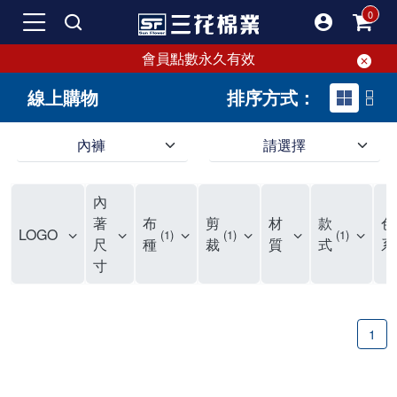
會員點數永久有效
線上購物
排序方式：
內褲
請選擇
內褲、平口褲、純棉內褲，50年優質棉製造，品質保證安心!
寬鬆立體剪裁純棉內褲、平口褲，雙層門襟設計，舒適不走光，在家可當短褲穿，一件抵兩件，超高CP值。
資深打版師打造五片式專利剪裁，行動自如不卡卡，舒適美感兼具，高品質平價好穿。買三花內褲對身體最好!
內
選擇內褲、平口褲、純棉內褲首重品質。舒適、透氣的內褲、平口褲、純棉內褲能影響健康，須謹慎挑選。三花內褲透氣不悶，值得信賴！
三花內褲、平口褲、純棉內褲50年來持續升級，符合人體工學設計，柔軟無勒痕的鬆緊帶。三花內褲是肌膚好友，口碑熱銷！
選擇內褲首重品質。三花內褲50年來不斷升級，證明其卓越品質。符合人體工學剪裁，柔軟無痕鬆緊帶，是必買首選。兼具品質與外型，與肌膚零感接觸，穿著舒適，看來有質感。三花內褲設計獨特，質料優良，專業剪裁，呵護肌膚。新鮮高品質棉材製成，多款選擇，耐洗耐穿，三花內褲絕對首選。
"內褲購買及使用經驗網友來信分享 近年來，我經常在大型連鎖賣場如佳瑪、美華泰等地看到三花內褲的展示。最近一兩年，甚至百貨公司及街頭店鋪都開始大量出現三花專櫃或專賣店。我猜測，這應該是三花在營運策略上的調整，才使得這些改變成為現實。 本來，三花內褲一直是消費者選購內褲時的熱門選項之一。內褲櫃點的增多使我更加注意到這個品牌，因此我在選購內褲時，特意多研究了一下三花內褲的設計。 先從內褲外層包裝談起，有些內褲有PP袋包裝，有些則沒有。雖然這是一件小事，但我發現朋友們中有人會介意內褲包裝沒有PP袋。他們認為沒有PP袋會使包裝不夠精美。對我來說，有PP袋確實能提升包裝的精緻度，但內褲不裝PP袋其實也算是環保。所以，這就看每個人對內褲包裝的需求和感受了。 每次購買內褲時，我都會特別帶一件五片式剪裁的內褲。三花的平口內褲被稱為全國第一件五片式剪裁內褲，這話應該不是隨便說說的，畢竟三花是一個擁有超過50年歷史的老品牌，專注於研發和改良內褲。當初，我覺得這種設計有些花俏，只是圖個新鮮買來試試，結果發現內褲多一片真的有其優勢，尤其是減少了內褲卡屁的次數。雖然這個狀況不可能完全消失，但大大增加了穿著的舒適度。 三花內褲的價格也在我能接受的範圍內，因此它逐漸成為我的心頭好。此外，內褲選購時的另一個重要因素是鬆緊帶。看內褲是否舊了，第一眼通常看鬆緊帶。故意或不小心露出內褲褲頭的時候，印象分數也是由鬆緊帶決定的。 很多內褲品牌強調鬆緊帶的造型及花樣，這類內褲非常適合一些特殊場合，如單身聯誼或約會時穿著，能夠加分不少。日常使用的內褲則建議選擇鬆緊帶不易鬆垮的，花樣其次。三花特別強調內褲鬆緊帶的耐洗度，而其他品牌鮮少提及這一點。 分場合選擇內褲是我的習慣。特殊場合內褲要講究一點，但平日則需要選擇鬆緊帶有保障的內褲。畢竟，內褲是每天陪伴我們超過12個小時的衣物，找到適合自己且耐洗耐穿高CP值的內褲才是最明智的選擇。 內褲畢竟是消耗品，定期更換非常重要。如果內褲沾染到髒污或處於潮濕的環境，就不應該撐太久。這是因為內褲長期接觸身體的重要部位，所以選擇和保養都要謹慎。 以上是我個人的內褲使用分享，並非業配，不代表任何人的立場。內褲還是要以自身體驗最為準確。希望大家都能找到適合自己的內褲，並多多支持台灣品牌。"
著
布
剪
材
款
色
LOGO
1
1
1
尺
種
裁
質
式
系
寸
1