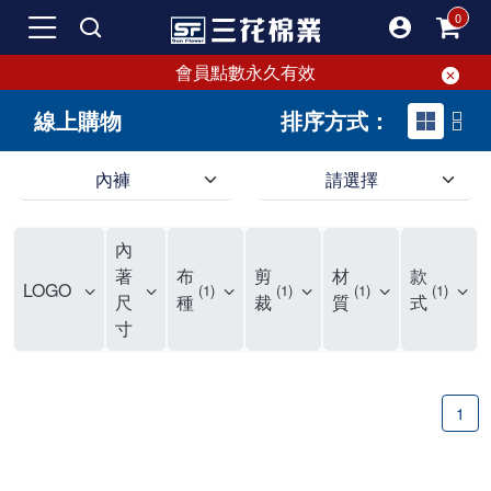
會員點數永久有效
線上購物
排序方式：
內褲
請選擇
內褲、平口褲、純棉內褲，50年優質棉製造，品質保證安心!
寬鬆立體剪裁純棉內褲、平口褲，雙層門襟設計，舒適不走光，在家可當短褲穿，一件抵兩件，超高CP值。
資深打版師打造五片式專利剪裁，行動自如不卡卡，舒適美感兼具，高品質平價好穿。買三花內褲對身體最好!
內
選擇內褲、平口褲、純棉內褲首重品質。舒適、透氣的內褲、平口褲、純棉內褲能影響健康，須謹慎挑選。三花內褲透氣不悶，值得信賴！
三花內褲、平口褲、純棉內褲50年來持續升級，符合人體工學設計，柔軟無勒痕的鬆緊帶。三花內褲是肌膚好友，口碑熱銷！
選擇內褲首重品質。三花內褲50年來不斷升級，證明其卓越品質。符合人體工學剪裁，柔軟無痕鬆緊帶，是必買首選。兼具品質與外型，與肌膚零感接觸，穿著舒適，看來有質感。三花內褲設計獨特，質料優良，專業剪裁，呵護肌膚。新鮮高品質棉材製成，多款選擇，耐洗耐穿，三花內褲絕對首選。
"內褲購買及使用經驗網友來信分享 近年來，我經常在大型連鎖賣場如佳瑪、美華泰等地看到三花內褲的展示。最近一兩年，甚至百貨公司及街頭店鋪都開始大量出現三花專櫃或專賣店。我猜測，這應該是三花在營運策略上的調整，才使得這些改變成為現實。 本來，三花內褲一直是消費者選購內褲時的熱門選項之一。內褲櫃點的增多使我更加注意到這個品牌，因此我在選購內褲時，特意多研究了一下三花內褲的設計。 先從內褲外層包裝談起，有些內褲有PP袋包裝，有些則沒有。雖然這是一件小事，但我發現朋友們中有人會介意內褲包裝沒有PP袋。他們認為沒有PP袋會使包裝不夠精美。對我來說，有PP袋確實能提升包裝的精緻度，但內褲不裝PP袋其實也算是環保。所以，這就看每個人對內褲包裝的需求和感受了。 每次購買內褲時，我都會特別帶一件五片式剪裁的內褲。三花的平口內褲被稱為全國第一件五片式剪裁內褲，這話應該不是隨便說說的，畢竟三花是一個擁有超過50年歷史的老品牌，專注於研發和改良內褲。當初，我覺得這種設計有些花俏，只是圖個新鮮買來試試，結果發現內褲多一片真的有其優勢，尤其是減少了內褲卡屁的次數。雖然這個狀況不可能完全消失，但大大增加了穿著的舒適度。 三花內褲的價格也在我能接受的範圍內，因此它逐漸成為我的心頭好。此外，內褲選購時的另一個重要因素是鬆緊帶。看內褲是否舊了，第一眼通常看鬆緊帶。故意或不小心露出內褲褲頭的時候，印象分數也是由鬆緊帶決定的。 很多內褲品牌強調鬆緊帶的造型及花樣，這類內褲非常適合一些特殊場合，如單身聯誼或約會時穿著，能夠加分不少。日常使用的內褲則建議選擇鬆緊帶不易鬆垮的，花樣其次。三花特別強調內褲鬆緊帶的耐洗度，而其他品牌鮮少提及這一點。 分場合選擇內褲是我的習慣。特殊場合內褲要講究一點，但平日則需要選擇鬆緊帶有保障的內褲。畢竟，內褲是每天陪伴我們超過12個小時的衣物，找到適合自己且耐洗耐穿高CP值的內褲才是最明智的選擇。 內褲畢竟是消耗品，定期更換非常重要。如果內褲沾染到髒污或處於潮濕的環境，就不應該撐太久。這是因為內褲長期接觸身體的重要部位，所以選擇和保養都要謹慎。 以上是我個人的內褲使用分享，並非業配，不代表任何人的立場。內褲還是要以自身體驗最為準確。希望大家都能找到適合自己的內褲，並多多支持台灣品牌。"
著
布
剪
材
款
LOGO
1
1
1
1
尺
種
裁
質
式
寸
1