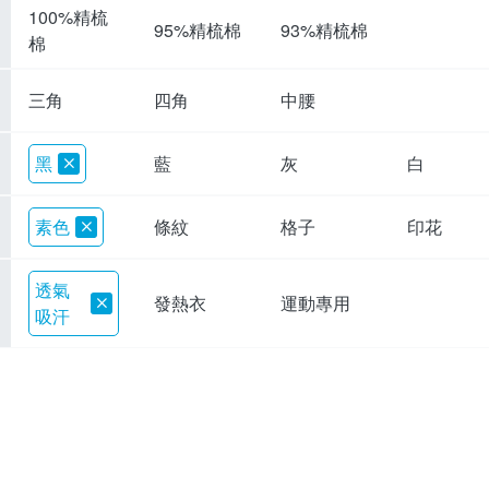
100%精梳
95%精梳棉
93%精梳棉
棉
三角
四角
中腰
黑
藍
灰
白
素色
條紋
格子
印花
透氣
發熱衣
運動專用
吸汗