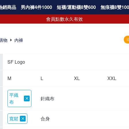
熱銷商品
男內褲4件1000
短襪/運動襪8雙600
無痕襪8雙100
會員點數永久有效
購物
內褲
SF Logo
M
L
XL
XXL
平織
針織布
布
寬鬆
合身