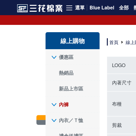
選單
Blue Label
全部
內褲、平口褲、純棉內褲，50年優質棉製造，品質保證安心!
寬鬆立體剪裁純棉內褲、平口褲，雙層門襟設計，舒適不走光，在家可當短褲穿，一件抵兩件，超高CP值。
資深打版師打造五片式專利剪裁，行動自如不卡卡，舒適美感兼具，高品質平價好穿。買三花內褲對身體最好!
線上購物
選擇內褲、平口褲、純棉內褲首重品質。舒適、透氣的內褲、平口褲、純棉內褲能影響健康，須謹慎挑選。三花內褲透氣不悶，值得信賴！
首頁
線上
三花內褲、平口褲、純棉內褲50年來持續升級，符合人體工學設計，柔軟無勒痕的鬆緊帶。三花內褲是肌膚好友，口碑熱銷！
選擇內褲首重品質。三花內褲50年來不斷升級，證明其卓越品質。符合人體工學剪裁，柔軟無痕鬆緊帶，是必買首選。兼具品質與外型，與肌膚零感接觸，穿著舒適，看來有質感。三花內褲設計獨特，質料優良，專業剪裁，呵護肌膚。新鮮高品質棉材製成，多款選擇，耐洗耐穿，三花內褲絕對首選。
"內褲購買及使用經驗網友來信分享 近年來，我經常在大型連鎖賣場如佳瑪、美華泰等地看到三花內褲的展示。最近一兩年，甚至百貨公司及街頭店鋪都開始大量出現三花專櫃或專賣店。我猜測，這應該是三花在營運策略上的調整，才使得這些改變成為現實。 本來，三花內褲一直是消費者選購內褲時的熱門選項之一。內褲櫃點的增多使我更加注意到這個品牌，因此我在選購內褲時，特意多研究了一下三花內褲的設計。 先從內褲外層包裝談起，有些內褲有PP袋包裝，有些則沒有。雖然這是一件小事，但我發現朋友們中有人會介意內褲包裝沒有PP袋。他們認為沒有PP袋會使包裝不夠精美。對我來說，有PP袋確實能提升包裝的精緻度，但內褲不裝PP袋其實也算是環保。所以，這就看每個人對內褲包裝的需求和感受了。 每次購買內褲時，我都會特別帶一件五片式剪裁的內褲。三花的平口內褲被稱為全國第一件五片式剪裁內褲，這話應該不是隨便說說的，畢竟三花是一個擁有超過50年歷史的老品牌，專注於研發和改良內褲。當初，我覺得這種設計有些花俏，只是圖個新鮮買來試試，結果發現內褲多一片真的有其優勢，尤其是減少了內褲卡屁的次數。雖然這個狀況不可能完全消失，但大大增加了穿著的舒適度。 三花內褲的價格也在我能接受的範圍內，因此它逐漸成為我的心頭好。此外，內褲選購時的另一個重要因素是鬆緊帶。看內褲是否舊了，第一眼通常看鬆緊帶。故意或不小心露出內褲褲頭的時候，印象分數也是由鬆緊帶決定的。 很多內褲品牌強調鬆緊帶的造型及花樣，這類內褲非常適合一些特殊場合，如單身聯誼或約會時穿著，能夠加分不少。日常使用的內褲則建議選擇鬆緊帶不易鬆垮的，花樣其次。三花特別強調內褲鬆緊帶的耐洗度，而其他品牌鮮少提及這一點。 分場合選擇內褲是我的習慣。特殊場合內褲要講究一點，但平日則需要選擇鬆緊帶有保障的內褲。畢竟，內褲是每天陪伴我們超過12個小時的衣物，找到適合自己且耐洗耐穿高CP值的內褲才是最明智的選擇。 內褲畢竟是消耗品，定期更換非常重要。如果內褲沾染到髒污或處於潮濕的環境，就不應該撐太久。這是因為內褲長期接觸身體的重要部位，所以選擇和保養都要謹慎。 以上是我個人的內褲使用分享，並非業配，不代表任何人的立場。內褲還是要以自身體驗最為準確。希望大家都能找到適合自己的內褲，並多多支持台灣品牌。"
優惠區
LOGO
熱銷品
內著尺寸
新品上市區
布種
內褲
內衣／Ｔ恤
剪裁
禮盒送禮區