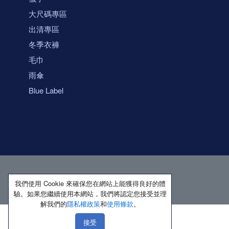
大尺碼專區
出清專區
冬季衣褲
毛巾
雨傘
Blue Label
我們使用 Cookie 來確保您在網站上能獲得良好的體
驗。如果您繼續使用本網站，我們將認定您接受並理
解我們的
隱私權政策
和
使用條款
。
接受
著作權所有 保留一切權利