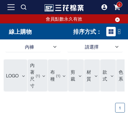
會員點數永久有效
線上購物
排序方式：
內褲
請選擇
內褲、平口褲、純棉內褲，50年優質棉製造，品質保證安心!
寬鬆立體剪裁純棉內褲、平口褲，雙層門襟設計，舒適不走光，在家可當短褲穿，一件抵兩件，超高CP值。
資深打版師打造五片式專利剪裁，行動自如不卡卡，舒適美感兼具，高品質平價好穿。買三花內褲對身體最好!
內
選擇內褲、平口褲、純棉內褲首重品質。舒適、透氣的內褲、平口褲、純棉內褲能影響健康，須謹慎挑選。三花內褲透氣不悶，值得信賴！
三花內褲、平口褲、純棉內褲50年來持續升級，符合人體工學設計，柔軟無勒痕的鬆緊帶。三花內褲是肌膚好友，口碑熱銷！
選擇內褲首重品質。三花內褲50年來不斷升級，證明其卓越品質。符合人體工學剪裁，柔軟無痕鬆緊帶，是必買首選。兼具品質與外型，與肌膚零感接觸，穿著舒適，看來有質感。三花內褲設計獨特，質料優良，專業剪裁，呵護肌膚。新鮮高品質棉材製成，多款選擇，耐洗耐穿，三花內褲絕對首選。
"內褲購買及使用經驗網友來信分享 近年來，我經常在大型連鎖賣場如佳瑪、美華泰等地看到三花內褲的展示。最近一兩年，甚至百貨公司及街頭店鋪都開始大量出現三花專櫃或專賣店。我猜測，這應該是三花在營運策略上的調整，才使得這些改變成為現實。 本來，三花內褲一直是消費者選購內褲時的熱門選項之一。內褲櫃點的增多使我更加注意到這個品牌，因此我在選購內褲時，特意多研究了一下三花內褲的設計。 先從內褲外層包裝談起，有些內褲有PP袋包裝，有些則沒有。雖然這是一件小事，但我發現朋友們中有人會介意內褲包裝沒有PP袋。他們認為沒有PP袋會使包裝不夠精美。對我來說，有PP袋確實能提升包裝的精緻度，但內褲不裝PP袋其實也算是環保。所以，這就看每個人對內褲包裝的需求和感受了。 每次購買內褲時，我都會特別帶一件五片式剪裁的內褲。三花的平口內褲被稱為全國第一件五片式剪裁內褲，這話應該不是隨便說說的，畢竟三花是一個擁有超過50年歷史的老品牌，專注於研發和改良內褲。當初，我覺得這種設計有些花俏，只是圖個新鮮買來試試，結果發現內褲多一片真的有其優勢，尤其是減少了內褲卡屁的次數。雖然這個狀況不可能完全消失，但大大增加了穿著的舒適度。 三花內褲的價格也在我能接受的範圍內，因此它逐漸成為我的心頭好。此外，內褲選購時的另一個重要因素是鬆緊帶。看內褲是否舊了，第一眼通常看鬆緊帶。故意或不小心露出內褲褲頭的時候，印象分數也是由鬆緊帶決定的。 很多內褲品牌強調鬆緊帶的造型及花樣，這類內褲非常適合一些特殊場合，如單身聯誼或約會時穿著，能夠加分不少。日常使用的內褲則建議選擇鬆緊帶不易鬆垮的，花樣其次。三花特別強調內褲鬆緊帶的耐洗度，而其他品牌鮮少提及這一點。 分場合選擇內褲是我的習慣。特殊場合內褲要講究一點，但平日則需要選擇鬆緊帶有保障的內褲。畢竟，內褲是每天陪伴我們超過12個小時的衣物，找到適合自己且耐洗耐穿高CP值的內褲才是最明智的選擇。 內褲畢竟是消耗品，定期更換非常重要。如果內褲沾染到髒污或處於潮濕的環境，就不應該撐太久。這是因為內褲長期接觸身體的重要部位，所以選擇和保養都要謹慎。 以上是我個人的內褲使用分享，並非業配，不代表任何人的立場。內褲還是要以自身體驗最為準確。希望大家都能找到適合自己的內褲，並多多支持台灣品牌。"
著
布
剪
材
款
色
LOGO
1
1
1
尺
種
裁
質
式
系
寸
1