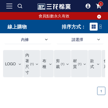
會員點數永久有效
線上購物
排序方式：
內褲
請選擇
內褲、平口褲、純棉內褲，50年優質棉製造，品質保證安心!
寬鬆立體剪裁純棉內褲、平口褲，雙層門襟設計，舒適不走光，在家可當短褲穿，一件抵兩件，超高CP值。
資深打版師打造五片式專利剪裁，行動自如不卡卡，舒適美感兼具，高品質平價好穿。買三花內褲對身體最好!
內
選擇內褲、平口褲、純棉內褲首重品質。舒適、透氣的內褲、平口褲、純棉內褲能影響健康，須謹慎挑選。三花內褲透氣不悶，值得信賴！
三花內褲、平口褲、純棉內褲50年來持續升級，符合人體工學設計，柔軟無勒痕的鬆緊帶。三花內褲是肌膚好友，口碑熱銷！
選擇內褲首重品質。三花內褲50年來不斷升級，證明其卓越品質。符合人體工學剪裁，柔軟無痕鬆緊帶，是必買首選。兼具品質與外型，與肌膚零感接觸，穿著舒適，看來有質感。三花內褲設計獨特，質料優良，專業剪裁，呵護肌膚。新鮮高品質棉材製成，多款選擇，耐洗耐穿，三花內褲絕對首選。
"內褲購買及使用經驗網友來信分享 近年來，我經常在大型連鎖賣場如佳瑪、美華泰等地看到三花內褲的展示。最近一兩年，甚至百貨公司及街頭店鋪都開始大量出現三花專櫃或專賣店。我猜測，這應該是三花在營運策略上的調整，才使得這些改變成為現實。 本來，三花內褲一直是消費者選購內褲時的熱門選項之一。內褲櫃點的增多使我更加注意到這個品牌，因此我在選購內褲時，特意多研究了一下三花內褲的設計。 先從內褲外層包裝談起，有些內褲有PP袋包裝，有些則沒有。雖然這是一件小事，但我發現朋友們中有人會介意內褲包裝沒有PP袋。他們認為沒有PP袋會使包裝不夠精美。對我來說，有PP袋確實能提升包裝的精緻度，但內褲不裝PP袋其實也算是環保。所以，這就看每個人對內褲包裝的需求和感受了。 每次購買內褲時，我都會特別帶一件五片式剪裁的內褲。三花的平口內褲被稱為全國第一件五片式剪裁內褲，這話應該不是隨便說說的，畢竟三花是一個擁有超過50年歷史的老品牌，專注於研發和改良內褲。當初，我覺得這種設計有些花俏，只是圖個新鮮買來試試，結果發現內褲多一片真的有其優勢，尤其是減少了內褲卡屁的次數。雖然這個狀況不可能完全消失，但大大增加了穿著的舒適度。 三花內褲的價格也在我能接受的範圍內，因此它逐漸成為我的心頭好。此外，內褲選購時的另一個重要因素是鬆緊帶。看內褲是否舊了，第一眼通常看鬆緊帶。故意或不小心露出內褲褲頭的時候，印象分數也是由鬆緊帶決定的。 很多內褲品牌強調鬆緊帶的造型及花樣，這類內褲非常適合一些特殊場合，如單身聯誼或約會時穿著，能夠加分不少。日常使用的內褲則建議選擇鬆緊帶不易鬆垮的，花樣其次。三花特別強調內褲鬆緊帶的耐洗度，而其他品牌鮮少提及這一點。 分場合選擇內褲是我的習慣。特殊場合內褲要講究一點，但平日則需要選擇鬆緊帶有保障的內褲。畢竟，內褲是每天陪伴我們超過12個小時的衣物，找到適合自己且耐洗耐穿高CP值的內褲才是最明智的選擇。 內褲畢竟是消耗品，定期更換非常重要。如果內褲沾染到髒污或處於潮濕的環境，就不應該撐太久。這是因為內褲長期接觸身體的重要部位，所以選擇和保養都要謹慎。 以上是我個人的內褲使用分享，並非業配，不代表任何人的立場。內褲還是要以自身體驗最為準確。希望大家都能找到適合自己的內褲，並多多支持台灣品牌。"
著
布
剪
材
款
色
LOGO
1
1
1
尺
種
裁
質
式
系
寸
1