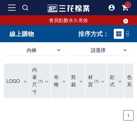
會員點數永久有效
線上購物
排序方式：
內褲
請選擇
內褲、平口褲、純棉內褲，50年優質棉製造，品質保證安心!
寬鬆立體剪裁純棉內褲、平口褲，雙層門襟設計，舒適不走光，在家可當短褲穿，一件抵兩件，超高CP值。
資深打版師打造五片式專利剪裁，行動自如不卡卡，舒適美感兼具，高品質平價好穿。買三花內褲對身體最好!
內
選擇內褲、平口褲、純棉內褲首重品質。舒適、透氣的內褲、平口褲、純棉內褲能影響健康，須謹慎挑選。三花內褲透氣不悶，值得信賴！
三花內褲、平口褲、純棉內褲50年來持續升級，符合人體工學設計，柔軟無勒痕的鬆緊帶。三花內褲是肌膚好友，口碑熱銷！
選擇內褲首重品質。三花內褲50年來不斷升級，證明其卓越品質。符合人體工學剪裁，柔軟無痕鬆緊帶，是必買首選。兼具品質與外型，與肌膚零感接觸，穿著舒適，看來有質感。三花內褲設計獨特，質料優良，專業剪裁，呵護肌膚。新鮮高品質棉材製成，多款選擇，耐洗耐穿，三花內褲絕對首選。
"內褲購買及使用經驗網友來信分享 近年來，我經常在大型連鎖賣場如佳瑪、美華泰等地看到三花內褲的展示。最近一兩年，甚至百貨公司及街頭店鋪都開始大量出現三花專櫃或專賣店。我猜測，這應該是三花在營運策略上的調整，才使得這些改變成為現實。 本來，三花內褲一直是消費者選購內褲時的熱門選項之一。內褲櫃點的增多使我更加注意到這個品牌，因此我在選購內褲時，特意多研究了一下三花內褲的設計。 先從內褲外層包裝談起，有些內褲有PP袋包裝，有些則沒有。雖然這是一件小事，但我發現朋友們中有人會介意內褲包裝沒有PP袋。他們認為沒有PP袋會使包裝不夠精美。對我來說，有PP袋確實能提升包裝的精緻度，但內褲不裝PP袋其實也算是環保。所以，這就看每個人對內褲包裝的需求和感受了。 每次購買內褲時，我都會特別帶一件五片式剪裁的內褲。三花的平口內褲被稱為全國第一件五片式剪裁內褲，這話應該不是隨便說說的，畢竟三花是一個擁有超過50年歷史的老品牌，專注於研發和改良內褲。當初，我覺得這種設計有些花俏，只是圖個新鮮買來試試，結果發現內褲多一片真的有其優勢，尤其是減少了內褲卡屁的次數。雖然這個狀況不可能完全消失，但大大增加了穿著的舒適度。 三花內褲的價格也在我能接受的範圍內，因此它逐漸成為我的心頭好。此外，內褲選購時的另一個重要因素是鬆緊帶。看內褲是否舊了，第一眼通常看鬆緊帶。故意或不小心露出內褲褲頭的時候，印象分數也是由鬆緊帶決定的。 很多內褲品牌強調鬆緊帶的造型及花樣，這類內褲非常適合一些特殊場合，如單身聯誼或約會時穿著，能夠加分不少。日常使用的內褲則建議選擇鬆緊帶不易鬆垮的，花樣其次。三花特別強調內褲鬆緊帶的耐洗度，而其他品牌鮮少提及這一點。 分場合選擇內褲是我的習慣。特殊場合內褲要講究一點，但平日則需要選擇鬆緊帶有保障的內褲。畢竟，內褲是每天陪伴我們超過12個小時的衣物，找到適合自己且耐洗耐穿高CP值的內褲才是最明智的選擇。 內褲畢竟是消耗品，定期更換非常重要。如果內褲沾染到髒污或處於潮濕的環境，就不應該撐太久。這是因為內褲長期接觸身體的重要部位，所以選擇和保養都要謹慎。 以上是我個人的內褲使用分享，並非業配，不代表任何人的立場。內褲還是要以自身體驗最為準確。希望大家都能找到適合自己的內褲，並多多支持台灣品牌。"
著
布
剪
材
款
色
LOGO
1
1
3
尺
種
裁
質
式
系
寸
1