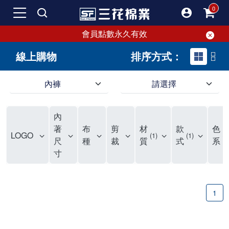
會員點數永久有效
線上購物
排序方式：
內褲
請選擇
內褲、平口褲、純棉內褲，50年優質棉製造，品質保證安心!
寬鬆立體剪裁純棉內褲、平口褲，雙層門襟設計，舒適不走光，在家可當短褲穿，一件抵兩件，超高CP值。
資深打版師打造五片式專利剪裁，行動自如不卡卡，舒適美感兼具，高品質平價好穿。買三花內褲對身體最好!
內
選擇內褲、平口褲、純棉內褲首重品質。舒適、透氣的內褲、平口褲、純棉內褲能影響健康，須謹慎挑選。三花內褲透氣不悶，值得信賴！
三花內褲、平口褲、純棉內褲50年來持續升級，符合人體工學設計，柔軟無勒痕的鬆緊帶。三花內褲是肌膚好友，口碑熱銷！
選擇內褲首重品質。三花內褲50年來不斷升級，證明其卓越品質。符合人體工學剪裁，柔軟無痕鬆緊帶，是必買首選。兼具品質與外型，與肌膚零感接觸，穿著舒適，看來有質感。三花內褲設計獨特，質料優良，專業剪裁，呵護肌膚。新鮮高品質棉材製成，多款選擇，耐洗耐穿，三花內褲絕對首選。
"內褲購買及使用經驗網友來信分享 近年來，我經常在大型連鎖賣場如佳瑪、美華泰等地看到三花內褲的展示。最近一兩年，甚至百貨公司及街頭店鋪都開始大量出現三花專櫃或專賣店。我猜測，這應該是三花在營運策略上的調整，才使得這些改變成為現實。 本來，三花內褲一直是消費者選購內褲時的熱門選項之一。內褲櫃點的增多使我更加注意到這個品牌，因此我在選購內褲時，特意多研究了一下三花內褲的設計。 先從內褲外層包裝談起，有些內褲有PP袋包裝，有些則沒有。雖然這是一件小事，但我發現朋友們中有人會介意內褲包裝沒有PP袋。他們認為沒有PP袋會使包裝不夠精美。對我來說，有PP袋確實能提升包裝的精緻度，但內褲不裝PP袋其實也算是環保。所以，這就看每個人對內褲包裝的需求和感受了。 每次購買內褲時，我都會特別帶一件五片式剪裁的內褲。三花的平口內褲被稱為全國第一件五片式剪裁內褲，這話應該不是隨便說說的，畢竟三花是一個擁有超過50年歷史的老品牌，專注於研發和改良內褲。當初，我覺得這種設計有些花俏，只是圖個新鮮買來試試，結果發現內褲多一片真的有其優勢，尤其是減少了內褲卡屁的次數。雖然這個狀況不可能完全消失，但大大增加了穿著的舒適度。 三花內褲的價格也在我能接受的範圍內，因此它逐漸成為我的心頭好。此外，內褲選購時的另一個重要因素是鬆緊帶。看內褲是否舊了，第一眼通常看鬆緊帶。故意或不小心露出內褲褲頭的時候，印象分數也是由鬆緊帶決定的。 很多內褲品牌強調鬆緊帶的造型及花樣，這類內褲非常適合一些特殊場合，如單身聯誼或約會時穿著，能夠加分不少。日常使用的內褲則建議選擇鬆緊帶不易鬆垮的，花樣其次。三花特別強調內褲鬆緊帶的耐洗度，而其他品牌鮮少提及這一點。 分場合選擇內褲是我的習慣。特殊場合內褲要講究一點，但平日則需要選擇鬆緊帶有保障的內褲。畢竟，內褲是每天陪伴我們超過12個小時的衣物，找到適合自己且耐洗耐穿高CP值的內褲才是最明智的選擇。 內褲畢竟是消耗品，定期更換非常重要。如果內褲沾染到髒污或處於潮濕的環境，就不應該撐太久。這是因為內褲長期接觸身體的重要部位，所以選擇和保養都要謹慎。 以上是我個人的內褲使用分享，並非業配，不代表任何人的立場。內褲還是要以自身體驗最為準確。希望大家都能找到適合自己的內褲，並多多支持台灣品牌。"
著
布
剪
材
款
色
LOGO
1
1
2
尺
種
裁
質
式
系
寸
1