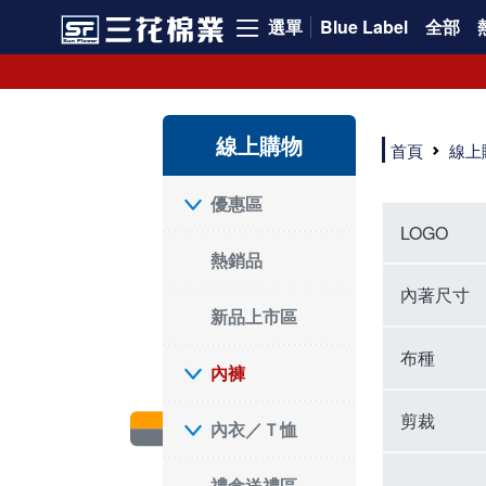
選單
Blue Label
全部
內褲、平口褲、純棉內褲，50年優質棉製造，品質保證安心!
寬鬆立體剪裁純棉內褲、平口褲，雙層門襟設計，舒適不走光，在家可當短褲穿，一件抵兩件，超高CP值。
資深打版師打造五片式專利剪裁，行動自如不卡卡，舒適美感兼具，高品質平價好穿。買三花內褲對身體最好!
線上購物
選擇內褲、平口褲、純棉內褲首重品質。舒適、透氣的內褲、平口褲、純棉內褲能影響健康，須謹慎挑選。三花內褲透氣不悶，值得信賴！
首頁
線上
三花內褲、平口褲、純棉內褲50年來持續升級，符合人體工學設計，柔軟無勒痕的鬆緊帶。三花內褲是肌膚好友，口碑熱銷！
選擇內褲首重品質。三花內褲50年來不斷升級，證明其卓越品質。符合人體工學剪裁，柔軟無痕鬆緊帶，是必買首選。兼具品質與外型，與肌膚零感接觸，穿著舒適，看來有質感。三花內褲設計獨特，質料優良，專業剪裁，呵護肌膚。新鮮高品質棉材製成，多款選擇，耐洗耐穿，三花內褲絕對首選。
"內褲購買及使用經驗網友來信分享 近年來，我經常在大型連鎖賣場如佳瑪、美華泰等地看到三花內褲的展示。最近一兩年，甚至百貨公司及街頭店鋪都開始大量出現三花專櫃或專賣店。我猜測，這應該是三花在營運策略上的調整，才使得這些改變成為現實。 本來，三花內褲一直是消費者選購內褲時的熱門選項之一。內褲櫃點的增多使我更加注意到這個品牌，因此我在選購內褲時，特意多研究了一下三花內褲的設計。 先從內褲外層包裝談起，有些內褲有PP袋包裝，有些則沒有。雖然這是一件小事，但我發現朋友們中有人會介意內褲包裝沒有PP袋。他們認為沒有PP袋會使包裝不夠精美。對我來說，有PP袋確實能提升包裝的精緻度，但內褲不裝PP袋其實也算是環保。所以，這就看每個人對內褲包裝的需求和感受了。 每次購買內褲時，我都會特別帶一件五片式剪裁的內褲。三花的平口內褲被稱為全國第一件五片式剪裁內褲，這話應該不是隨便說說的，畢竟三花是一個擁有超過50年歷史的老品牌，專注於研發和改良內褲。當初，我覺得這種設計有些花俏，只是圖個新鮮買來試試，結果發現內褲多一片真的有其優勢，尤其是減少了內褲卡屁的次數。雖然這個狀況不可能完全消失，但大大增加了穿著的舒適度。 三花內褲的價格也在我能接受的範圍內，因此它逐漸成為我的心頭好。此外，內褲選購時的另一個重要因素是鬆緊帶。看內褲是否舊了，第一眼通常看鬆緊帶。故意或不小心露出內褲褲頭的時候，印象分數也是由鬆緊帶決定的。 很多內褲品牌強調鬆緊帶的造型及花樣，這類內褲非常適合一些特殊場合，如單身聯誼或約會時穿著，能夠加分不少。日常使用的內褲則建議選擇鬆緊帶不易鬆垮的，花樣其次。三花特別強調內褲鬆緊帶的耐洗度，而其他品牌鮮少提及這一點。 分場合選擇內褲是我的習慣。特殊場合內褲要講究一點，但平日則需要選擇鬆緊帶有保障的內褲。畢竟，內褲是每天陪伴我們超過12個小時的衣物，找到適合自己且耐洗耐穿高CP值的內褲才是最明智的選擇。 內褲畢竟是消耗品，定期更換非常重要。如果內褲沾染到髒污或處於潮濕的環境，就不應該撐太久。這是因為內褲長期接觸身體的重要部位，所以選擇和保養都要謹慎。 以上是我個人的內褲使用分享，並非業配，不代表任何人的立場。內褲還是要以自身體驗最為準確。希望大家都能找到適合自己的內褲，並多多支持台灣品牌。"
優惠區
LOGO
熱銷品
內著尺寸
新品上市區
布種
內褲
剪裁
內衣／Ｔ恤
禮盒送禮區