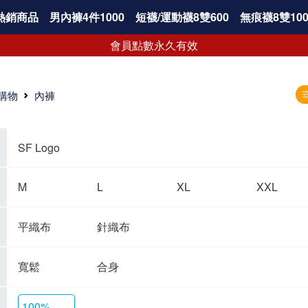
熱銷商品
男內褲4件1000
短襪/運動襪8雙600
無痕襪8雙100
會員點數永久有效
購物
內褲
SF Logo
M
L
XL
XXL
平織布
針織布
寬鬆
合身
100%