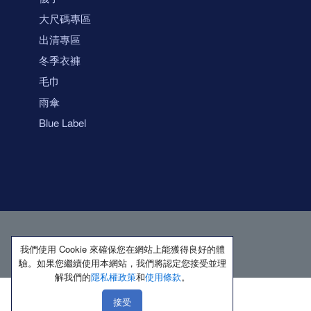
大尺碼專區
出清專區
冬季衣褲
毛巾
雨傘
Blue Label
我們使用 Cookie 來確保您在網站上能獲得良好的體
驗。如果您繼續使用本網站，我們將認定您接受並理
解我們的
隱私權政策
和
使用條款
。
接受
著作權所有 保留一切權利