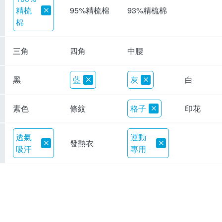
精梳
95%精梳棉
93%精梳棉
棉
三角
四角
中腰
黑
藍
灰
白
素色
條紋
格子
印花
透氣
運動
發熱衣
吸汗
專用