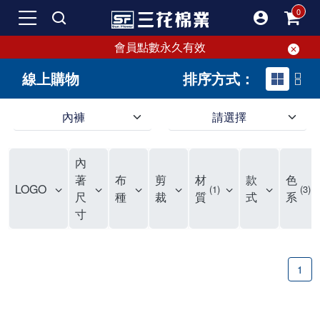
會員點數永久有效
線上購物
排序方式：
內褲
請選擇
內褲、平口褲、純棉內褲，50年優質棉製造，品質保證安心!
寬鬆立體剪裁純棉內褲、平口褲，雙層門襟設計，舒適不走光，在家可當短褲穿，一件抵兩件，超高CP值。
資深打版師打造五片式專利剪裁，行動自如不卡卡，舒適美感兼具，高品質平價好穿。買三花內褲對身體最好!
內
選擇內褲、平口褲、純棉內褲首重品質。舒適、透氣的內褲、平口褲、純棉內褲能影響健康，須謹慎挑選。三花內褲透氣不悶，值得信賴！
三花內褲、平口褲、純棉內褲50年來持續升級，符合人體工學設計，柔軟無勒痕的鬆緊帶。三花內褲是肌膚好友，口碑熱銷！
選擇內褲首重品質。三花內褲50年來不斷升級，證明其卓越品質。符合人體工學剪裁，柔軟無痕鬆緊帶，是必買首選。兼具品質與外型，與肌膚零感接觸，穿著舒適，看來有質感。三花內褲設計獨特，質料優良，專業剪裁，呵護肌膚。新鮮高品質棉材製成，多款選擇，耐洗耐穿，三花內褲絕對首選。
"內褲購買及使用經驗網友來信分享 近年來，我經常在大型連鎖賣場如佳瑪、美華泰等地看到三花內褲的展示。最近一兩年，甚至百貨公司及街頭店鋪都開始大量出現三花專櫃或專賣店。我猜測，這應該是三花在營運策略上的調整，才使得這些改變成為現實。 本來，三花內褲一直是消費者選購內褲時的熱門選項之一。內褲櫃點的增多使我更加注意到這個品牌，因此我在選購內褲時，特意多研究了一下三花內褲的設計。 先從內褲外層包裝談起，有些內褲有PP袋包裝，有些則沒有。雖然這是一件小事，但我發現朋友們中有人會介意內褲包裝沒有PP袋。他們認為沒有PP袋會使包裝不夠精美。對我來說，有PP袋確實能提升包裝的精緻度，但內褲不裝PP袋其實也算是環保。所以，這就看每個人對內褲包裝的需求和感受了。 每次購買內褲時，我都會特別帶一件五片式剪裁的內褲。三花的平口內褲被稱為全國第一件五片式剪裁內褲，這話應該不是隨便說說的，畢竟三花是一個擁有超過50年歷史的老品牌，專注於研發和改良內褲。當初，我覺得這種設計有些花俏，只是圖個新鮮買來試試，結果發現內褲多一片真的有其優勢，尤其是減少了內褲卡屁的次數。雖然這個狀況不可能完全消失，但大大增加了穿著的舒適度。 三花內褲的價格也在我能接受的範圍內，因此它逐漸成為我的心頭好。此外，內褲選購時的另一個重要因素是鬆緊帶。看內褲是否舊了，第一眼通常看鬆緊帶。故意或不小心露出內褲褲頭的時候，印象分數也是由鬆緊帶決定的。 很多內褲品牌強調鬆緊帶的造型及花樣，這類內褲非常適合一些特殊場合，如單身聯誼或約會時穿著，能夠加分不少。日常使用的內褲則建議選擇鬆緊帶不易鬆垮的，花樣其次。三花特別強調內褲鬆緊帶的耐洗度，而其他品牌鮮少提及這一點。 分場合選擇內褲是我的習慣。特殊場合內褲要講究一點，但平日則需要選擇鬆緊帶有保障的內褲。畢竟，內褲是每天陪伴我們超過12個小時的衣物，找到適合自己且耐洗耐穿高CP值的內褲才是最明智的選擇。 內褲畢竟是消耗品，定期更換非常重要。如果內褲沾染到髒污或處於潮濕的環境，就不應該撐太久。這是因為內褲長期接觸身體的重要部位，所以選擇和保養都要謹慎。 以上是我個人的內褲使用分享，並非業配，不代表任何人的立場。內褲還是要以自身體驗最為準確。希望大家都能找到適合自己的內褲，並多多支持台灣品牌。"
著
布
剪
材
款
色
LOGO
1
3
尺
種
裁
質
式
系
寸
1