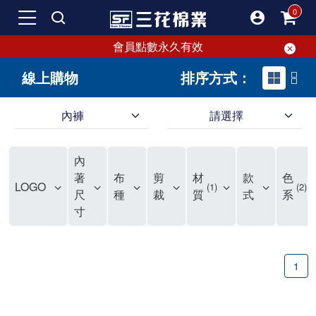
會員點數永久有效
線上購物
排序方式：
內褲
請選擇
內褲、平口褲、純棉內褲，50年優質棉製造，品質保證安心!
寬鬆立體剪裁純棉內褲、平口褲，雙層門襟設計，舒適不走光，在家可當短褲穿，一件抵兩件，超高CP值。
資深打版師打造五片式專利剪裁，行動自如不卡卡，舒適美感兼具，高品質平價好穿。買三花內褲對身體最好!
內
選擇內褲、平口褲、純棉內褲首重品質。舒適、透氣的內褲、平口褲、純棉內褲能影響健康，須謹慎挑選。三花內褲透氣不悶，值得信賴！
三花內褲、平口褲、純棉內褲50年來持續升級，符合人體工學設計，柔軟無勒痕的鬆緊帶。三花內褲是肌膚好友，口碑熱銷！
選擇內褲首重品質。三花內褲50年來不斷升級，證明其卓越品質。符合人體工學剪裁，柔軟無痕鬆緊帶，是必買首選。兼具品質與外型，與肌膚零感接觸，穿著舒適，看來有質感。三花內褲設計獨特，質料優良，專業剪裁，呵護肌膚。新鮮高品質棉材製成，多款選擇，耐洗耐穿，三花內褲絕對首選。
"內褲購買及使用經驗網友來信分享 近年來，我經常在大型連鎖賣場如佳瑪、美華泰等地看到三花內褲的展示。最近一兩年，甚至百貨公司及街頭店鋪都開始大量出現三花專櫃或專賣店。我猜測，這應該是三花在營運策略上的調整，才使得這些改變成為現實。 本來，三花內褲一直是消費者選購內褲時的熱門選項之一。內褲櫃點的增多使我更加注意到這個品牌，因此我在選購內褲時，特意多研究了一下三花內褲的設計。 先從內褲外層包裝談起，有些內褲有PP袋包裝，有些則沒有。雖然這是一件小事，但我發現朋友們中有人會介意內褲包裝沒有PP袋。他們認為沒有PP袋會使包裝不夠精美。對我來說，有PP袋確實能提升包裝的精緻度，但內褲不裝PP袋其實也算是環保。所以，這就看每個人對內褲包裝的需求和感受了。 每次購買內褲時，我都會特別帶一件五片式剪裁的內褲。三花的平口內褲被稱為全國第一件五片式剪裁內褲，這話應該不是隨便說說的，畢竟三花是一個擁有超過50年歷史的老品牌，專注於研發和改良內褲。當初，我覺得這種設計有些花俏，只是圖個新鮮買來試試，結果發現內褲多一片真的有其優勢，尤其是減少了內褲卡屁的次數。雖然這個狀況不可能完全消失，但大大增加了穿著的舒適度。 三花內褲的價格也在我能接受的範圍內，因此它逐漸成為我的心頭好。此外，內褲選購時的另一個重要因素是鬆緊帶。看內褲是否舊了，第一眼通常看鬆緊帶。故意或不小心露出內褲褲頭的時候，印象分數也是由鬆緊帶決定的。 很多內褲品牌強調鬆緊帶的造型及花樣，這類內褲非常適合一些特殊場合，如單身聯誼或約會時穿著，能夠加分不少。日常使用的內褲則建議選擇鬆緊帶不易鬆垮的，花樣其次。三花特別強調內褲鬆緊帶的耐洗度，而其他品牌鮮少提及這一點。 分場合選擇內褲是我的習慣。特殊場合內褲要講究一點，但平日則需要選擇鬆緊帶有保障的內褲。畢竟，內褲是每天陪伴我們超過12個小時的衣物，找到適合自己且耐洗耐穿高CP值的內褲才是最明智的選擇。 內褲畢竟是消耗品，定期更換非常重要。如果內褲沾染到髒污或處於潮濕的環境，就不應該撐太久。這是因為內褲長期接觸身體的重要部位，所以選擇和保養都要謹慎。 以上是我個人的內褲使用分享，並非業配，不代表任何人的立場。內褲還是要以自身體驗最為準確。希望大家都能找到適合自己的內褲，並多多支持台灣品牌。"
著
布
剪
材
款
色
LOGO
1
2
尺
種
裁
質
式
系
寸
1