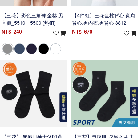
【三花】彩色三角褲.全棉.男
【4件組】三花全棉背心.寬肩
內褲_5510、5500 (熱銷)
背心.男內衣.男背心 8812
240
670
【三花】 無痕肌紳士休閒襪.
【三花】無痕肌1/2男女.毛巾