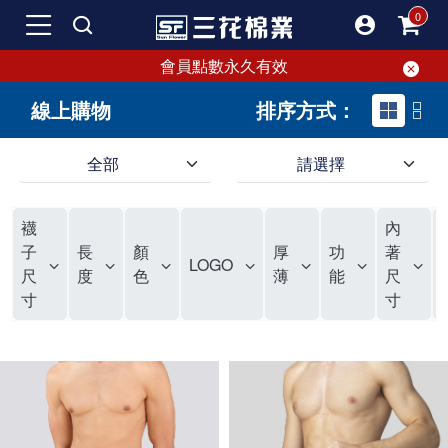
會員點數永久有效
線上購物
排序方式：
全部
請選擇
SF 三花棉業 sunflower｜線上購物
SF 三花棉業 sunflower｜線上購物 內容
襪
內
子
長
顏
厚
功
著
LOGO
尺
度
色
薄
能
尺
寸
寸