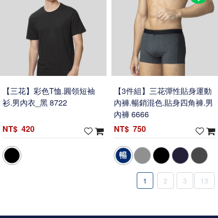
【三花】彩色T恤.圓領短袖
【3件組】三花彈性貼身運動
衫.男內衣_黑 8722
內褲.暢銷混色.貼身四角褲.男
內褲 6666
420
750
1
2
3
13