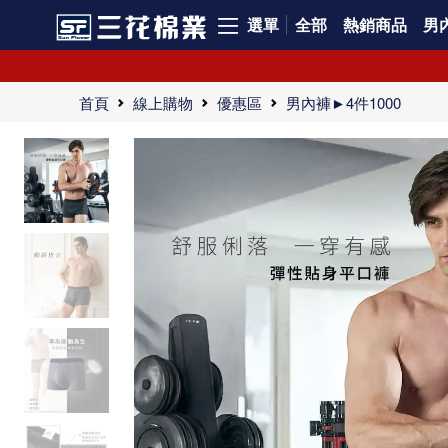
選單
全部
熱銷商品
男內
首頁
線上購物
優惠區
男內褲►4件1000
高質感貼身內褲，版型帥氣不鬆垮，舒適又實惠！
必備的工作運動內褲，三花彈性內褲迅速排汗散熱，完美貼合。
三花彈性貼身內褲採人體工學剪裁，彈性舒適，完美貼合身形，適合搭配牛仔褲及運動穿著。
三花彈性貼身內褲是男性內褲市場的先驅。它不僅代表最新時尚，同時擁有獨特的風格與卓越的舒適度。三花內褲採用優質材料和專業剪裁，為肌膚帶來最溫柔的呵護。淘汰劣質內褲，選擇三花彈性貼身內褲，讓每一位男士感受高品質的舒適與自信。
"以前，在像佳瑪、美華泰這種大型連鎖賣場能夠經常看到三花內褲，但最近一兩年，我卻在百貨公司以及街邊店開始發現三花的專櫃或店面大量出現。這樣的變化應該是他們營運策略上的調整所致。三花內褲本來就是我選購的選項之一，櫃點增多後更提高了我對這個品牌的注意。因此，我在買內褲時，特別多研究了一下三花內褲的設計。 先從外層包裝說起吧。有些內褲包裝裝了PP袋，有些則沒有。這雖然是小事，但我發現有人會在意內褲是否有PP袋。有些服飾品牌的內褲沒有裝PP袋，朋友覺得這樣包裝不夠精美。但我覺得有PP袋的確精緻度提升，但不裝PP袋也算環保，這就見仁見智了。 每次採購內褲時，我都會多帶一件五片式剪裁內褲。三花的平口內褲被稱為全國第一件五片式剪裁內褲，不是沒有道理。這個品牌歷史悠久，有超過50年的歷史，這麼早就推出創新設計，確實走在前沿。剛開始認為內褲不需要這麼花俏的設計，僅因好奇而購入。但穿了30件以上五片式剪裁內褲後，發現這設計確實減少了內褲卡屁的次數，雖然它不能完全消除這種情況。不舒服但無法即時調整的窘境少了很多。內褲多了一片，價格仍在可接受範圍內，這也成為喜歡三花內褲的原因之一。 內褲選購時，另一個重點是鬆緊帶。內褲新舊的關鍵在於鬆緊帶，露出褲頭時的印象分數也由鬆緊帶決定。很多內褲品牌強調鬆緊帶的造型及花樣，適合於特殊場合穿著，如單身聯誼或約會。這種內褲會加分，但日常則建議找鬆緊帶不容易鬆的，花樣其次。三花特別強調內褲鬆緊帶的耐洗度，其他品牌則比較少強調這點。有些品牌注重花樣，個人覺得依場合選購內褲。特殊場合時內褲要講究，但日常則應選擇鬆緊帶有保障的內褲，這樣更具CP值。 內褲每天跟我們接觸至少12個小時以上，找到適合自己、耐洗耐穿、CP值高的內褲才划算。如果可以，當然應多支持台灣的內褲品牌，這樣即使有問題也能找到客服。不過，內褲是消耗品，定期更換很重要，尤其是沾染髒污或處於潮濕環境時，建議不要撐太久。內褲長期接觸重要部位，應小心謹慎。"