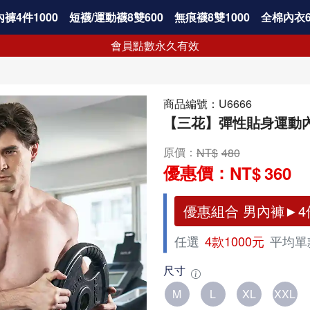
褲4件1000
短襪/運動襪8雙600
無痕襪8雙1000
全棉內衣6
會員點數永久有效
商品編號：
U6666
【三花】彈性貼身運動內褲
原價：
480
優惠價：
360
優惠組合 男內褲►4件
任選
4款1000元
平均單
尺寸
M
L
XL
XXL