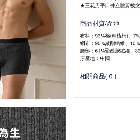
★三花男平口褲立體剪裁突
商品材質/產地
布料：93%棉(精梳棉)
網布：90%聚酯纖維、10
腰部：61%聚醯胺纖維、3
原產地：中國
相關商品
( 0 )