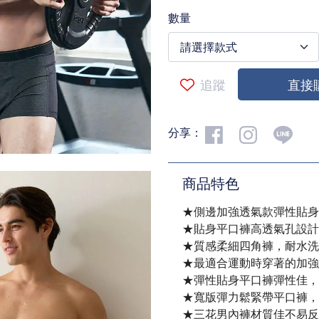
數量
追蹤
直接
分享：
商品特色
★側邊加強透氣款彈性貼身
★貼身平口褲高透氣孔設計
★質感柔細四角褲，耐水洗
★最適合運動時穿著的加強
★彈性貼身平口褲彈性佳，
★寬版彈力鬆緊帶平口褲，
★三花男內褲材質佳不易反