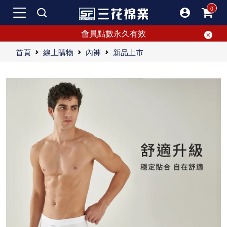
會員點數永久有效
首頁
線上購物
內褲
新品上市
網友熱開箱！董事長親推三花男內褲 ，品質有保證
三花男內褲 ，彈力新升級，極佳延展性帶來舒適感受，日常必備好物。
三花男內褲 採人體工學剪裁，彈性貼身，加強立體效果，提升舒適感。
三花男內褲 彈力升級，人體工學剪裁，柔軟舒適，無勒痕鬆緊帶。三花平口褲彈性貼身，加強立體效果，極致舒適。男人必備，三花男內褲 日常好物，獨家設計版型，優質質料，專業剪裁，給肌膚最溫柔的呵護。選擇三花，享受全天候的舒適體驗。
"【心情閒聊】資深宅男的穿衣哲學與媽媽的關心 身為一名資深宅男，我對於外表的重視程度真的不高。畢竟身為邊緣人，社交活動並不多，這也使得我在買衣服上的花費少了許多。因為常常待在家裡，我的穿著基本上就是簡單的T-shirt搭配四角內褲。這樣的裝束已經陪伴我多年，也沒覺得有什麼問題。然而，今天我媽卻對我的穿著發起了一段說教，這令我不得不記錄下來，當作一篇流水帳吧。 一天，媽媽（以下簡稱M）突然找上我： M: ""請問你打算穿T-shirt和四角內褲這樣的組合多久？"" 我: ""T-shirt和四角內褲很舒服啊，怎麼了？"" M: ""我每天看你穿這樣真的很想吐啊，有誰會有這樣的媽媽XD"" 我: ""怎麼今天突然看到我穿這樣就不順眼了？"" M: ""我已經忍耐很久了，所以想問問你要持續多久。"" 我: ""反正我又不出門，穿T-shirt和四角內褲已經很給面子了。"" 媽媽繼續說道：“你就是因為總是穿這種組合，才交不到女朋友啦！” 我: ""這也有關係嗎？"" M: ""當然有！除了我，還有哪個女生能容忍你一直穿T-shirt加四角內褲？現在連我也受不了了！一點變化都沒有，而且還那麼難看！"" 我: ""反正我都在家裡，誰會介意？"" 媽媽隨即給了一番長篇大論：“即使每天都是這樣的組合，也要有點變化吧！上半身的穿著可以換款式，有時是內搭、有時是短袖T、有時甚至可換成背心。而四角內褲呢？即便都是四角內褲，也有很多不同的選擇，比如格紋、長條、單色、花布、緊身、寬鬆等等。” 聽完這番話，我不禁佩服這位65歲媽媽的口條之清晰。交不交女朋友跟四角內褲應該沒有直接關係吧？而且約會時女生也不會立刻看到四角內褲呀！如果因為四角內褲不好看就放棄，這種女生不要也罷。 媽媽卻反駁道：“分手的理由絕對不只是因為四角內褲。這反映出一個男人對自我要求的高低。如果連看不到的地方都隨便，那這個男人也就是不細心的代表。女生心思細膩，對粗線條的男生會很不爽。” 此時，我才醒悟過來，原來媽媽要講的是我不修邊幅，平時太粗線條了。這話讓我覺得有點道理，於是馬上上網找了四角內褲，搜尋到的第一個品牌是三花，正好有5件1000元的優惠活動，立刻下定。這樣做或許又顯得我不夠細心，但想來這麼便宜的老品牌應該不會太差。如果不夠好，下次再換別的品牌就是了。 最後，媽媽順便提出：“那你也幫你爸爸買一些吧，這樣能省一趟運費。” 聽到這裡，我才恍然大悟，應該是爸爸的四角內褲有問題，她是借這個機會讓我幫他買。女人的心思真的是隨著年紀增長而越來越細膩啊！ "