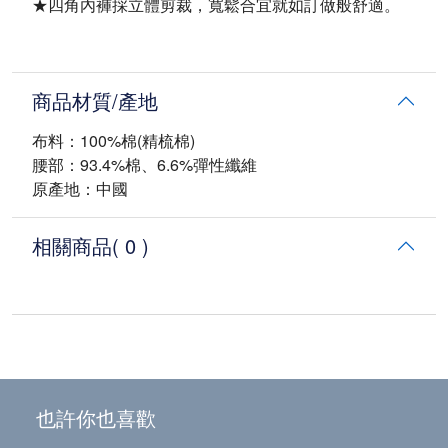
★四角內褲採立體剪裁，寬鬆合宜就如訂做般舒適。
商品材質/產地
布料：100%棉(精梳棉)
腰部：93.4%棉、6.6%彈性纖維
原產地：中國
相關商品
( 0 )
也許你也喜歡