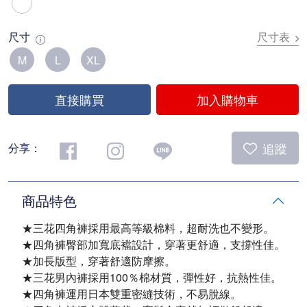
尺寸
尺寸表
M
L
XL
直接購買
加入購物車
追蹤
分享：
商品特色
★三花四角褲採用最高等級棉料，超耐洗也不變形。
★四角褲臀部加寬底襠設計，穿著更舒適，支撐性佳。
★加長版型，穿著舒適防摩擦。
★三花男內褲採用100％棉材質，彈性好，抗熱性佳。
★四角褲運用日本雙重密縫技術，不易脫線。