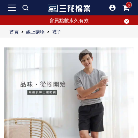
會員點數永久有效
首頁
線上購物
襪子
上班族首選的三花紳士襪
男人必備！入手三花紳士襪，徹底拋棄衣櫃裡的老舊襪吧。
三花紳士襪簡約時尚、百搭舒適，完美穿著體驗。
三花紳士襪，為成功人士打造的商務必備品。無論是多種長度還是圖樣，都能滿足配色控的需求。吸汗透氣且超細緻，獨特織法使襪子不易磨腳，持久耐用不鬆弛。時尚設計，百搭舒適，是休閒質男不可或缺的單品。擁有三花紳士襪，演繹出您獨特的時尚品味與品質生活。
"三花紳士襪心得分享——讓你穿出自信與品味 今天我要與你們分享我最近對三花紳士襪的超讚心得。如果你像我一樣對穿搭有著高要求，那麼這雙紳士襪絕對能讓你眼前一亮！ 精緻設計，無論何時何地都滿足你的需求 首先，讓我們聊聊三花紳士襪的設計。這雙紳士襪真的是非常符合成功人士的品味。不管你是出席正式的商務會議還是跟朋友約會，這雙紳士襪都能讓你展現最好的自己。它的設計不僅簡潔時尚，還有助於提升整體氣質。無論你穿的是西裝還是休閒裝，它都能為你的穿搭增色不少。 多種選擇，適合各種風格 三花紳士襪的長度和圖樣選擇非常豐富。如果你喜歡經典的黑色或灰色，它們都有。如果你想要一些更有趣的圖案，比如條紋或小點點，同樣也有提供。這種多樣化的選擇，使得每天的穿搭都能夠有所驚喜和變化。這些特點不僅讓人感到舒適，還能展現個性和品位。 超級舒適，讓雙腳時刻享受清爽 舒適性是我對三花紳士襪感到最滿意的地方之一。這雙襪子真的是超級吸汗和透氣，即使在炎熱的夏天穿著整天，也不會感到悶熱或潮濕。它的透氣設計讓我即使長時間穿著，也沒有任何不適感。而且，三花紳士襪的獨特織法使得它非常柔軟，不磨腳。這對我來說非常重要，因為不合適的襪子會讓整天的腳部感覺非常糟糕。 耐用的材質，長久穿著也不變形 三花紳士襪的耐用性也是一大亮點。即使經常穿著，它也不容易鬆弛或變形，這讓我十分放心。有些襪子穿幾次就會開始鬆垮垮，但三花紳士襪完全不會出現這種問題。無論是質感還是耐用度，都讓我非常滿意。 完美搭配，讓穿搭不再煩惱 這雙紳士襪的高質感和百搭設計，無論搭配任何服裝都非常合適。不管你是穿正式的西裝，還是輕鬆的休閒裝，它都能完美融入，讓整體搭配更加有層次感。這一點我特別喜歡，因為這讓我不用再擔心襪子與衣服搭配不當的問題。 總結來說，三花紳士襪真的是我近期最滿意的襪子。不僅在舒適性上表現出色，在設計和耐用性上也非常突出。如果你也在尋找一雙既舒適又有品味的紳士襪，我強烈推薦你試試三花紳士襪。它不僅僅是一雙襪子，更是一種展現自信和品位的選擇。穿上它，你會發現整個人的氣質都提升了不少！"