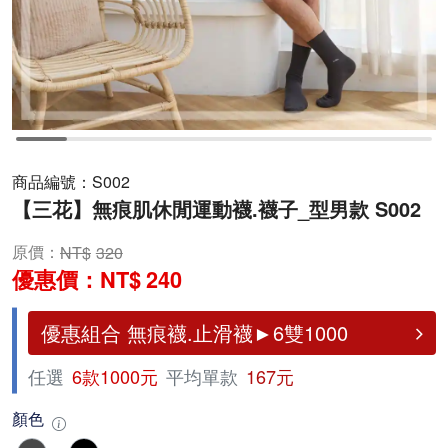
商品編號：
S002
【三花】無痕肌休閒運動襪.襪子_型男款 S002
原價：
320
優惠價：
240
優惠組合 無痕襪.止滑襪►6雙1000
任選
6款1000元
平均單款
167元
顏色