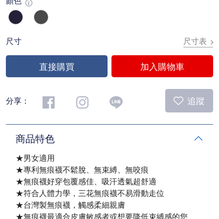
顏色
尺寸表
尺寸
直接購買
加入購物車
追蹤
分享：
商品特色
★男女適用
★專利無痕襪不鬆脫、無束縛、無咬痕
★無痕襪好穿包覆感佳、吸汗透氣超舒適
★符合人體力學，三花無痕襪不易滑動走位
★台灣製無痕襪，觸感柔細親膚
★無痕襪最適合皮膚敏感者或想要降低束縛感的您