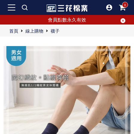
會員點數永久有效
首頁
線上購物
襪子
無痕高質感襪，網路銷售第一名
台灣製造無痕襪，穿著舒適。
無痕襪選用優質材質，全尺寸供應。
無痕襪，展現男性時尚與個性，好穿又舒適，絕對不容錯過！
專利無痕襪：簡單設計中展現時尚品味，男人最佳選擇。嚴選優質棉材，吸汗透氣，三花無痕襪提供足部乾爽舒適，上班族首選。舒適非凡，穿上即懂的專利無痕襪，自信時尚，成功人士首選。
"三花無痕襪心得：超越期待的舒適體驗 最近我有機會入手了一雙三花的專利無痕襪，這雙襪子的舒適度真的是超乎我的想像，迫不及待想推薦給大家。無痕襪，雖然聽起來簡單，但其實蘊藏著不少設計巧思。無痕的最大特點就是即使長時間穿著也不會在腳上留下痕跡，避免了腳踝處不美觀的印記。 這雙三花無痕襪一穿上就給我一種量身訂做的感覺，腳底非常舒適。我特別喜歡它選用的優質棉材質，不僅吸汗透氣，更能讓雙足一整天都保持乾爽。對於每天上班都需要穿皮鞋或運動鞋的我來說，這一點簡直就是救星。無痕襪的吸汗功能讓我即使經歷一整天的工作，也依然保持足部的清爽，真的是一大福音。 舒適與時尚兼具的設計 除了舒適外，三花無痕襪還融入了時尚元素。這種設計讓襪子不僅僅是穿著配件，更成為一種時尚單品。穿上這雙無痕襪，你會立即感受到它帶來的自信。無論你穿的是皮鞋、運動鞋還是休閒鞋，無痕襪都能完美隱藏，不會影響整體造型，特別適合注重細節的成功人士。 彈性與耐用性 這雙無痕襪的彈性非常好，即使穿久了也不會鬆垮，能夠長時間保持形狀和貼合感。即使經過多次洗滌，襪子依然能保持其舒適度和外觀，這對於經常穿襪子的我來說，真的是一個很大的優點。 精細的細節處理 令人驚喜的是，三花無痕襪的細節處理非常到位。它的縫線非常平滑，不會在穿著時摩擦腳趾或腳跟，非常友好。鞋口設計也非常貼合，不會因為太緊而留下痕跡，也不會因為太鬆而滑落，真是貼心地考慮到了每一個細節。 總結 總結來說，這雙三花無痕襪真的是超乎我的預期，無論是舒適度、設計還是材質選擇，都顯示出了它的品質和用心。如果你還沒有嘗試過無痕襪，我強烈建議你一定要試試這款專利無痕襪。穿上它，你會懂為什麼它會成為成功人士的首選。無痕襪不僅僅是一雙襪子，更是一種生活品質的體現，讓你在每天的穿著中都能感受到它帶來的舒適和自信。 三花無痕襪絕對是男人的最佳選擇，不管是上班、運動還是日常生活，這雙無痕襪都能給你帶來極致的舒適和乾爽體驗。無痕襪的優點讓你在任何場合都能自信滿滿，選擇無痕襪，就是選擇一種更高品質的生活方式。 更高品質的生活選擇 最後，再次推薦這款三花專利無痕襪，它確實是提升生活品質的最佳選擇。如果你想讓每天的生活更舒適、更自信，那這雙無痕襪絕對是你的不二之選。無論你是何種身份，這雙無痕襪都能帶給你全新的穿著體驗。 所以，不要再猶豫了，立即嘗試三花無痕襪，讓你的雙足也享受一下這種舒適與自信。選擇三花無痕襪，就是選擇了一種精緻且高品質的生活方式。"