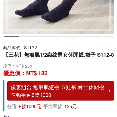
商品編號：
S112-8
【三花】無痕肌1/2織紋男女休閒襪.襪子 S112-8
原價：
250
優惠價：
180
優惠組合 無痕肌短襪.五趾襪.紳士休閒襪.
運動襪►8雙1000
任選
8款1000元
平均單款
125元