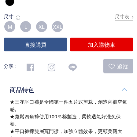
尺寸
尺寸表
M
L
XL
XXL
直接購買
加入購物車
追蹤
分享：
商品特色
★三花平口褲是全國第一件五片式剪裁，創造內褲空氣
感。
★寬鬆四角褲使用100％棉製造，柔軟透氣好洗免保
養。
★平口褲採雙層寬門襟，加強立體效果，更顯美觀大