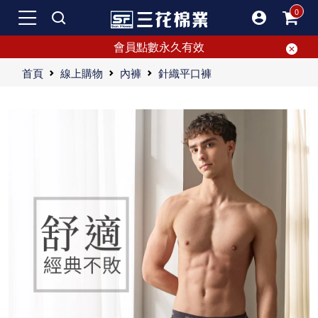
會員點數永久有效
首頁
線上購物
內褲
針織平口褲
三花型男舒適內褲，全棉平口褲，極致舒適，親膚不癢。
三花舒適內褲，符合人體工學設計，不勒痕不卡屁股，超好穿，提供極致舒適體驗。
"想知道是否品味質男？從內褲就能看出來！選擇三花舒適內褲，展現你的風格。"
三花舒適內褲選用100%純棉材質，平織一體成形設計，無感舒適不卡屁。超透氣舒適，網友熱推！三花內褲穿上即展男性魅力，親膚透氣萬人見證。經典版型簡約舒適，網上即刻選購。優良品質、專業剪裁，三花內褲給肌膚最溫柔呵護。
"【舒適內褲好物分享】談到舒適內褲，我近期試用了三花舒適內褲，真的讓我喜出望外。特別是夏天，找到一條合適的內褲至關重要。這篇文章我要分享我對這款內褲的使用心得，或許能給正在尋找舒適內褲的你一些啟發。 首先，三花舒適內褲的平織設計使得它一眼就給人一種舒適的感覺。它採用了100%純棉材質，觸感極其柔軟。除此之外，它的剪裁一體成形，完全不卡屁，無論你怎麼動都不會覺得不適。這點真的非常重要，因為每天穿著內褲，其舒適度直接影響我們的整天感受。三花在這方面做得相當出色，讓我一整天都能保持舒適感。 另外，三花舒適內褲的透氣性也非常優秀。這一點在各大網友的推薦中也得到了高度評價。不論是在炎熱的夏天還是潮濕的環境下，這款內褲的親膚透氣材質都能保持肌膚乾爽。穿上它，你會發現整個人變得更舒適，不再因為悶熱而感到不安。這種透氣性能真的讓我感受到了設計者的用心，讓我自信滿滿地展現男性魅力。 談到該款內褲的設計，三花舒適內褲的經典版型和簡約風格也是一大亮點。不論是休閒還是正式服裝，它都能輕鬆搭配。這種經典設計讓它成為了內著的首選，讓我在各種場合都能駕馭。 此外，三花舒適內褲的線上選擇也非常豐富，可以在各大電商平台輕鬆買到自己喜歡的款式。憑藉優良的品質和專業的剪裁，三花舒適內褲在眾多品牌中脫穎而出，為皮膚提供了溫柔的呵護。 說到購買經驗，從家樂福、百貨公司到街邊店，三花內褲都能見到。??些地方我?察到，三花在????上几乎用?心力，特?是???的?理更是?人印象深刻。提到內褲的選擇，平口內褲是我的首選之一。三花的五片式剪裁內褲被稱為全國第一件五片式剪裁內褲，這種設計確實有新意。雖然剛開始覺得內褲不需要這麼複雜的設計，但穿了幾件後，我發現它在內褲的舒適度上確實有提升。內褲多了一片，卡屁的情況明顯減少，雖然不能完全消失，但整體穿著體驗更為舒適。 三花內褲的價格也很合理，使它成為了我的心頭好。鬆緊帶也是內褲選擇中的一個重要因素。第一眼印象很大程度上由鬆緊帶決定，三花內褲的鬆緊帶耐洗度高，使用壽命長，這對於重視實用性和耐穿性的我來說是非常重要的一點。 每天都與肌膚長時間接觸，所以選擇一款舒適耐穿的內褲至關重要。三花舒適內褲在這方面做得非常出色，高CP值使得我在使用過程中感受到極大的滿足。支持台灣品牌也是我一直的選擇，這樣即使有問題也能得到及時的處理。當然，內褲是消耗品，需要定期更換，以確保衛生和舒適。 總的來說，三花舒適內褲在材質、設計和舒適度上都表現得非常好。其100%純棉材質和透氣設計讓我感到非常舒適，而經典的版型和耐用的鬆緊帶更是加分項。如果你正在尋找一款舒適且耐穿的內褲，三花舒適內褲絕對是值得考慮的選擇。希望我的分享能幫助到大家，讓你們也能找到最適合自己的內褲！"