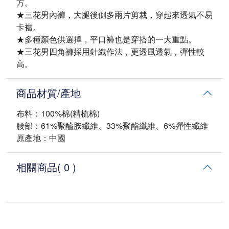
方。
★三花男內褲，大腿後側多兩片剪裁，穿起來透氣不易
卡襠。
★多種顏色供選擇，平口褲也是穿搭的一大重點。
★三花男四角褲採用針織作法，更透風透氣，彈性較
高。
商品材質/產地
布料：100%棉(精梳棉)
腰部：61%聚醯胺纖維、33%聚酯纖維、6%彈性纖維
原產地：中國
相關商品
( 0 )