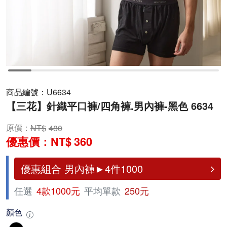
商品編號：
U6634
【三花】針織平口褲/四角褲.男內褲-黑色 6634
原價：
480
優惠價：
360
優惠組合 男內褲►4件1000
任選
4款1000元
平均單款
250元
顏色