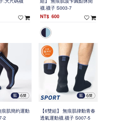
子.大尺碼襪
組】 無痕肌波卡圓點休閒
襪.襪子 S003-7
600
無痕肌簡約運動
【6雙組】 無痕肌律動青春
7-2
透氣運動襪.襪子 S007-5