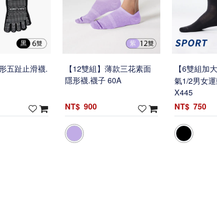
形五趾止滑襪.
【12雙組】薄款三花素面
【6雙組加
隱形襪.襪子 60A
氣1/2男女
X445
900
750