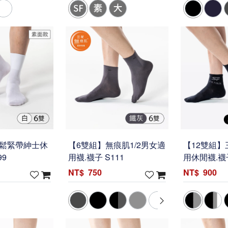
無鬆緊帶紳士休
【6雙組】無痕肌1/2男女適
【12雙組】
99
用襪.襪子 S111
用休閒襪.襪子
750
900