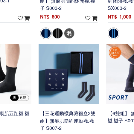
03-1
組】 無痕肌簡約休閒襪.襪
約休閒襪.襪
子 S003-2
SX003-2
600
1,000
痕肌五趾襪.襪
【三花運動襪典藏禮盒2雙
【6雙組】 
組】無痕肌簡約運動襪.襪
襪.襪子 S00
子 S007-2