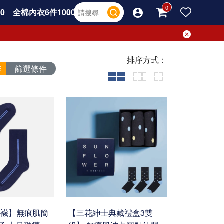
0
全棉內衣6件1000
排序方式：
篩選條件
大襪】無痕肌簡
【三花紳士典藏禮盒3雙