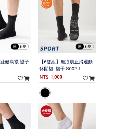
趾健康襪.襪子
【6雙組】無痕肌止滑運動
休閒襪 .襪子 S002-1
1,000