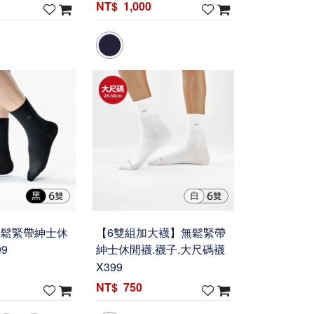
1,000
無鬆緊帶紳士休
【6雙組加大襪】無鬆緊帶
9
紳士休閒襪.襪子.大尺碼襪
X399
750