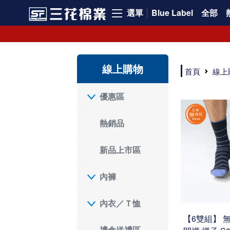
選單
Blue Label
全部
SF 三花棉業 sunflower 線上購物｜暢銷組合
線上購物
首頁
線上
優惠區
熱銷品
新品上市區
內褲
內衣／Ｔ恤
【6雙組】 
禮盒送禮區