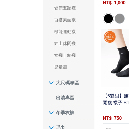
1,000
健康五趾襪
百搭素面襪
機能運動襪
紳士休閒襪
女襪｜絲襪
兒童襪
大尺碼專區
【6雙組】無
出清專區
閒襪.襪子 S1
冬季衣褲
750
毛巾