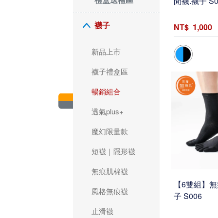
閒襪.襪子 S0
襪子
1,000
新品上市
襪子禮盒區
暢銷組合
透氣plus+
魔幻限量款
短襪｜隱形襪
無痕肌棉襪
【6雙組】無
風格無痕襪
子 S006
止滑襪