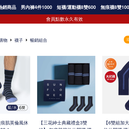
熱銷商品
男內褲4件1000
短襪/運動襪8雙600
無痕襪8雙100
會員點數永久有效
購物
襪子
暢銷組合
無痕肌英倫風休
【三花紳士典藏禮盒3雙
【6雙組加