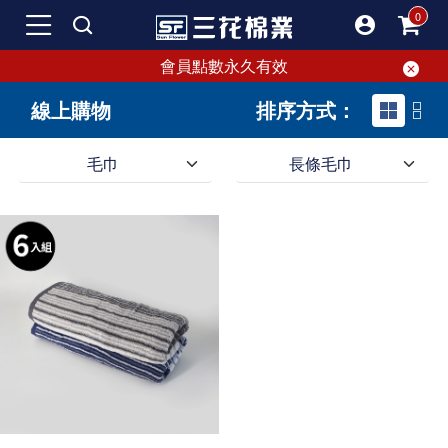
會員點數永久有效
線上購物
排序方式：
毛巾
長條毛巾
三花全棉毛巾系列: 舒適柔順, 暢銷50年, 包括浴巾、方巾、童巾。
【三花毛巾】台灣毛巾頂尖品牌，專業製造毛巾、浴巾、方巾、童巾。精選100%棉，吸水耐用易洗。多種花色選擇，柔軟質感倍增，是唯一指定品牌。
三花提供各式尺寸和樣式的毛巾、浴巾、方巾、童巾，價格實惠，選擇多元。無論是厚實柔軟的浴巾、吸水毛巾、擦手方巾，還是無毒童巾，使用起來都讓人愉悅開心。
來三花挑選最適合的毛巾、浴巾、方巾、童巾吧！各種顏色、樣式與尺寸應有盡有，讓你不再為選擇煩惱，享受每一款柔順觸感，讓洗澡時光更期待。
三花毛巾是台灣領先毛巾品牌，專注生產毛巾、浴巾、方巾及童巾，選用100%精選棉，吸水強、耐洗耐用。三花毛巾系列提供卓越品質，增加生活舒適感。我們的超柔細全棉毛巾具卓越吸水力和舒適觸感，帶來與眾不同的體驗。多樣花色設計，呈現恬淡自然風格，讓生活細節充滿溫潤感。
"近期發現的生活必備品：三花毛巾 你可能會想，毛巾這種普通的東西真的能有什麼特別之處嗎？但事實是，當你用了三花毛巾，你會驚訝於它帶來的全新感受。讓我來詳細介紹一下這個生活中的小驚喜，三花毛巾。 台灣頂尖毛巾品牌 三花毛巾是台灣毛巾品牌中的佼佼者，專注於毛巾、浴巾、方巾和童巾的製造。這家品牌在毛巾領域的專業和用心可真是不簡單！它們選用100%精選棉，不僅吸水性極佳，還非常耐洗耐用。這些特性讓三花毛巾在市場上脫穎而出，成為許多家庭的首選。 超強吸水力 我使用了幾款不同的三花毛巾，包括面部毛巾和浴巾，每一款都讓我感受到高品質的與眾不同。特別是三花毛巾的超柔細全棉系列，更是讓人愛不釋手。這些毛巾無論是剛洗完澡後擦乾身體，還是清潔面部，都能迅速吸走多餘的水分。每天使用這款毛巾都能享受到極致的舒適感，像是輕柔的雲朵親吻著你的肌膚。 耐用特性 三花毛巾不僅吸水力強，還具有極佳的耐用性。我的一些毛巾用來好幾年了，依然保持著初次使用時的柔軟和吸水功能。這對於經常需要更換的生活必需品來說，實在是太重要了。能夠長期使用，減少頻繁購買的麻煩，這是我對毛巾品質的最高期待。 多樣花色選擇 三花毛巾在花色和設計上也下足了功夫。從恬淡自然的風格到活潑的圖案，各種顏色應有盡有。這不僅讓生活中的小細節充滿溫潤感，也讓家中的每個角落都變得更有生氣。每次換毛巾時，我都會選擇不同的顏色，感覺整個浴室都變得更加有趣和舒適。 精緻設計 三花毛巾的設計非常貼心。邊緣設計不易起毛球，保持毛巾的整潔外觀。毛巾的大小適中，不會過大或過小，剛好適合日常使用。這些細節設計讓三花毛巾成為更加便利和耐用的選擇。 總結 三花毛巾真的讓人驚喜。它們在品質上做到了極致，在設計和顏色選擇上也非常用心。如果你正在尋找一款高品質的毛巾，我強烈推薦三花毛巾。它們的強力吸水、超柔細觸感和耐洗耐用特性，能夠給你帶來前所未有的使用體驗。無論是家庭使用還是送禮，三花毛巾都是絕佳的選擇！ 透過這篇文章，希望你能更了解三花毛巾，並在日常生活中體驗到它們的優點。總之，三花毛巾絕對是你日常生活中的理想選擇。"