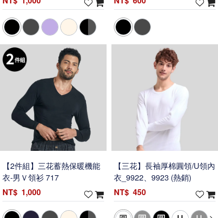
1,000
600
【2件組】三花蓄熱保暖機能
【三花】長袖厚棉圓領/U領內
衣-男Ｖ領衫 717
衣_9922、9923 (熱銷)
1,000
450