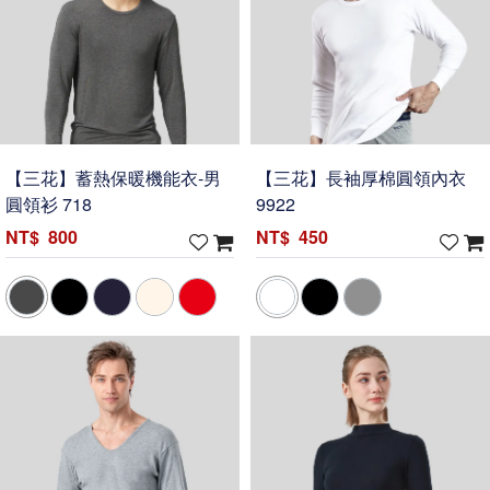
【三花】蓄熱保暖機能衣-男
【三花】長袖厚棉圓領內衣
圓領衫 718
9922
800
450