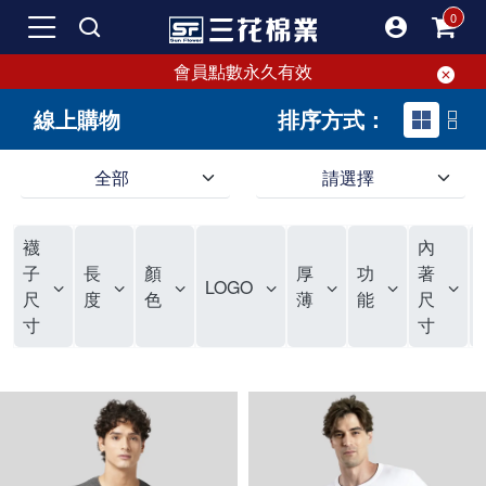
會員點數永久有效
線上購物
排序方式：
全部
請選擇
SF 三花棉業 sunflower｜線上購物
SF 三花棉業 sunflower｜線上購物 內容
襪
內
子
長
顏
厚
功
著
LOGO
尺
度
色
薄
能
尺
寸
寸