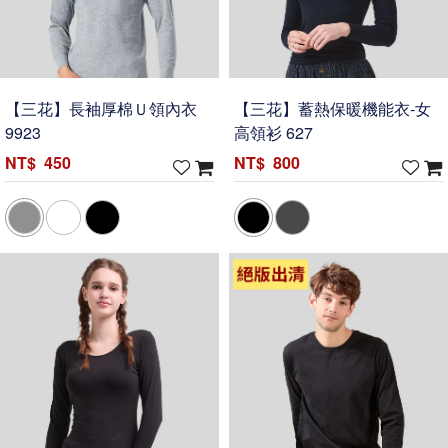
【三花】長袖厚棉Ｕ領內衣
【三花】蓄熱保暖機能衣-女
9923
高領衫 627
450
800