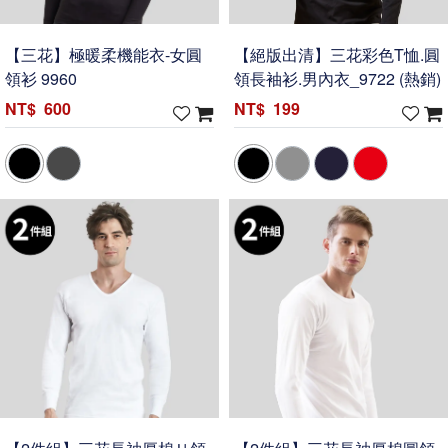
【三花】極暖柔機能衣-女圓
【絕版出清】三花彩色T恤.圓
領衫 9960
領長袖衫.男內衣_9722 (熱銷)
600
199