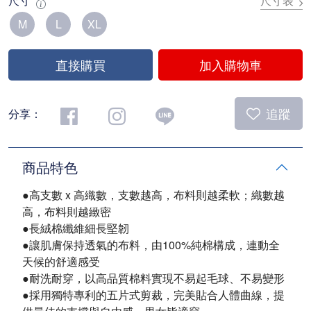
尺寸
尺寸表
M
L
XL
直接購買
加入購物車
追蹤
分享：
商品特色
●高支數 x 高織數，支數越高，布料則越柔軟；織數越
高，布料則越緻密
●長絨棉纖維細長堅韌
●讓肌膚保持透氣的布料，由100%純棉構成，連動全
天候的舒適感受
●耐洗耐穿，以高品質棉料實現不易起毛球、不易變形
●採用獨特專利的五片式剪裁，完美貼合人體曲線，提