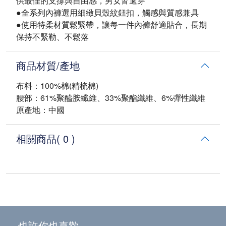
供最佳的支撐與自由感，男女皆適穿
●全系列內褲選用細緻貝殼紋鈕扣，觸感與質感兼具
●使用特柔材質鬆緊帶，讓每一件內褲舒適貼合，長期
保持不緊勒、不鬆落
商品材質/產地
布料：100%棉(精梳棉)
腰部：61%聚醯胺纖維、33%聚酯纖維、6%彈性纖維
原產地：中國
相關商品
( 0 )
也許你也喜歡