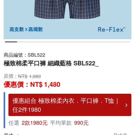
商品編號：
SBL522
極致棉柔平口褲 細織藍格 SBL522_
原價：
1,980
優惠價：
1,480
優惠組合 極致棉柔內衣．平口褲．T恤｜
任2件1980
任選
2款1980元
平均單款
990元