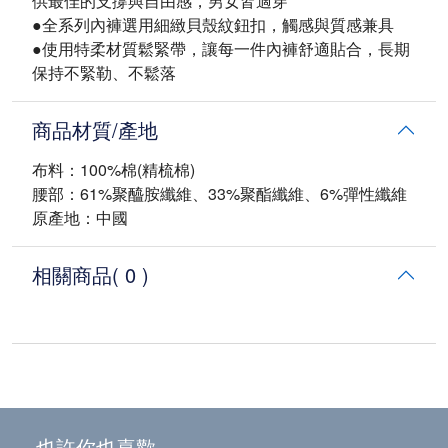
供最佳的支撐與自由感，男女皆適穿
●全系列內褲選用細緻貝殼紋鈕扣，觸感與質感兼具
●使用特柔材質鬆緊帶，讓每一件內褲舒適貼合，長期
保持不緊勒、不鬆落
商品材質/產地
布料：100%棉(精梳棉)
腰部：61%聚醯胺纖維、33%聚酯纖維、6%彈性纖維
原產地：中國
相關商品
( 0 )
也許你也喜歡