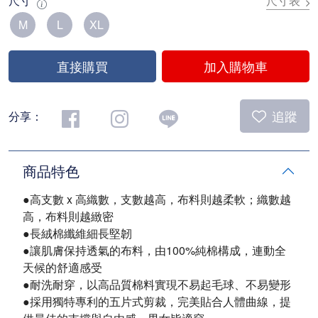
尺寸
尺寸表
M
L
XL
直接購買
加入購物車
追蹤
分享：
商品特色
●高支數 x 高織數，支數越高，布料則越柔軟；織數越
高，布料則越緻密
●長絨棉纖維細長堅韌
●讓肌膚保持透氣的布料，由100%純棉構成，連動全
天候的舒適感受
●耐洗耐穿，以高品質棉料實現不易起毛球、不易變形
●採用獨特專利的五片式剪裁，完美貼合人體曲線，提