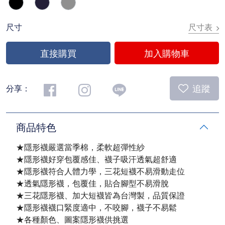
尺寸表
尺寸
直接購買
加入購物車
追蹤
分享：
商品特色
★隱形襪嚴選當季棉，柔軟超彈性紗
★隱形襪好穿包覆感佳、襪子吸汗透氣超舒適
★隱形襪符合人體力學，三花短襪不易滑動走位
★透氣隱形襪，包覆佳，貼合腳型不易滑脫
★三花隱形襪、加大短襪皆為台灣製，品質保證
★隱形襪襪口緊度適中，不咬腳，襪子不易鬆
★各種顏色、圖案隱形襪供挑選