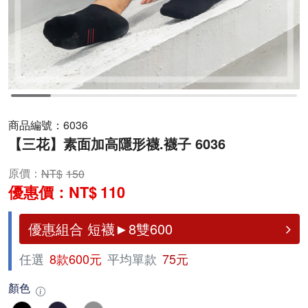
商品編號：
6036
【三花】素面加高隱形襪.襪子 6036
原價：
150
優惠價：
110
優惠組合 短襪►8雙600
任選
8款600元
平均單款
75元
顏色