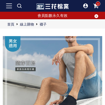
會員點數永久有效
首頁
線上購物
襪子
細緻服貼不脫落，百搭隱形襪，完美穿搭必備
業界好評廣受讚譽的隱形襪
舒適百搭的隱形襪，高品質不易脫落
無論怎麼搭配都好看的隱形襪，貼近日常穿著，讓你時尚又舒適。
三花隱形襪結合設計巧思與柔軟舒適，選用優質棉料，具吸汗透氣效果，讓足部乾爽自信。絕佳穿著體驗彰顯時尚品味，是隱形襪的最佳選擇。挑選隱形襪，就選三花。
"最近搬家，整理那個大而亂的衣櫃時，發現裡面真的是什麼都有。其中最多的就是隱形襪，竟然翻出了至少50雙！(驚)有些已經鬆了，不知道為什麼沒丟；還有些只剩一隻，另一隻卻成了名符其實的“隱形”襪。 這些年來，我應該買了超過300雙隱形襪，算是隱形襪專家了。每天穿隱形襪，特別是運動時，甚至可能一天換兩雙。隱形襪用量大也是因為我的小腿比較粗，長款襪子顯胖。隱形襪則不僅實穿，還不容易搶戲。所以，隱形襪成了我的首選。 要說最愛的隱形襪品牌，那非NIKE和三花莫屬。NIKE隱形襪設計感強，帶著虛榮心的我特別喜歡那個LOGO，位置恰到好處，不顯得突兀。在脫鞋時，這LOGO還能給足面子。然而，NIKE的超隱形款雖然好看，但如果沒有繩帶設計的話，很容易脫跟。反倒是訓練款的隱形襪，因為有腳跟設計，會多出一些布料，儘管不穿時看起來有點皺，但穿上後不影響美感和機能。 相比之下，本土老牌三花的隱形襪則是我穿過最舒服的。這大概是因為三花的棉質含量和新鮮度極高，所以襪子的觸感非常好，一穿上就能感受到。三花也有多種款式，包括運動型隱形襪，吸汗和透氣度比NIKE的更好。 為什麼不都選三花的隱形襪呢？哈哈，一部分是虛榮心作祟，畢竟運動人嘛，穿運動品牌似乎更合適。雖然事實證明名牌隱形襪並沒有增加我的運動意願。三花隱形襪我多半用來上班穿，因為公司對穿著沒限制，我可以自在地穿平底鞋，搭配三花的隱形襪，全天穿著也不感悶熱。三花隱形襪的透氣度好，吸汗能力強，即使穿一整天回家脫下也乾爽。透氣度好的襪子腳不容易臭，所以也真的不需要花錢買有特殊功能的隱形襪（聽說穿久了還會變硬）。 三花隱形襪沒有太多花色選擇，這一點我倒是無所謂。很多印花襪子洗後圖案容易龜裂、觸感偏硬。我只需要基本款的黑、灰、白、深藍就已經夠用了。 總結一下，如果你像我一樣每天都穿隱形襪，選擇適合自己的品牌真的很重要。NIKE和三花各有特色，根據不同場合來選擇搭配，確保舒適與實用並重，是不二法門。"