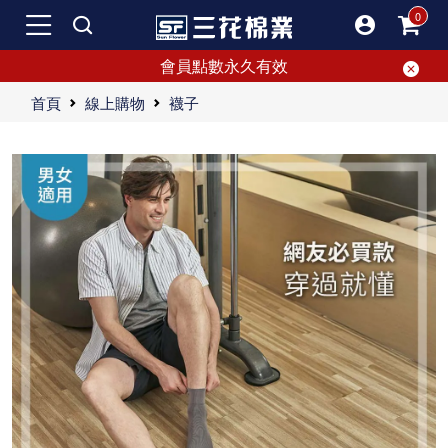
會員點數永久有效
首頁
線上購物
襪子
無痕高質感襪，網路銷售第一名
台灣製造無痕襪，穿著舒適
無痕襪選用優質材質，全尺寸供應。
無痕襪，展現男性時尚與個性，好穿又舒適，絕對不容錯過！
專利無痕襪：簡單設計中展現時尚品味，男人最佳選擇。嚴選優質棉材，吸汗透氣，三花無痕襪提供足部乾爽舒適，上班族首選。舒適非凡，穿上即懂的專利無痕襪，自信時尚，成功人士首選。
"三花無痕襪心得：超越期待的舒適體驗 最近我有機會入手了一雙三花的專利無痕襪，這雙襪子的舒適度真的是超乎我的想像，迫不及待想推薦給大家。無痕襪，雖然聽起來簡單，但其實蘊藏著不少設計巧思。無痕的最大特點就是即使長時間穿著也不會在腳上留下痕跡，避免了腳踝處不美觀的印記。 這雙三花無痕襪一穿上就給我一種量身訂做的感覺，腳底非常舒適。我特別喜歡它選用的優質棉材質，不僅吸汗透氣，更能讓雙足一整天都保持乾爽。對於每天上班都需要穿皮鞋或運動鞋的我來說，這一點簡直就是救星。無痕襪的吸汗功能讓我即使經歷一整天的工作，也依然保持足部的清爽，真的是一大福音。 舒適與時尚兼具的設計 除了舒適外，三花無痕襪還融入了時尚元素。這種設計讓襪子不僅僅是穿著配件，更成為一種時尚單品。穿上這雙無痕襪，你會立即感受到它帶來的自信。無論你穿的是皮鞋、運動鞋還是休閒鞋，無痕襪都能完美隱藏，不會影響整體造型，特別適合注重細節的成功人士。 彈性與耐用性 這雙無痕襪的彈性非常好，即使穿久了也不會鬆垮，能夠長時間保持形狀和貼合感。即使經過多次洗滌，襪子依然能保持其舒適度和外觀，這對於經常穿襪子的我來說，真的是一個很大的優點。 精細的細節處理 令人驚喜的是，三花無痕襪的細節處理非常到位。它的縫線非常平滑，不會在穿著時摩擦腳趾或腳跟，非常友好。鞋口設計也非常貼合，不會因為太緊而留下痕跡，也不會因為太鬆而滑落，真是貼心地考慮到了每一個細節。 總結 總結來說，這雙三花無痕襪真的是超乎我的預期，無論是舒適度、設計還是材質選擇，都顯示出了它的品質和用心。如果你還沒有嘗試過無痕襪，我強烈建議你一定要試試這款專利無痕襪。穿上它，你會懂為什麼它會成為成功人士的首選。無痕襪不僅僅是一雙襪子，更是一種生活品質的體現，讓你在每天的穿著中都能感受到它帶來的舒適和自信。 三花無痕襪絕對是男人的最佳選擇，不管是上班、運動還是日常生活，這雙無痕襪都能給你帶來極致的舒適和乾爽體驗。無痕襪的優點讓你在任何場合都能自信滿滿，選擇無痕襪，就是選擇一種更高品質的生活方式。 更高品質的生活選擇 最後，再次推薦這款三花專利無痕襪，它確實是提升生活品質的最佳選擇。如果你想讓每天的生活更舒適、更自信，那這雙無痕襪絕對是你的不二之選。無論你是何種身份，這雙無痕襪都能帶給你全新的穿著體驗。 所以，不要再猶豫了，立即嘗試三花無痕襪，讓你的雙足也享受一下這種舒適與自信。選擇三花無痕襪，就是選擇了一種精緻且高品質的生活方式。"