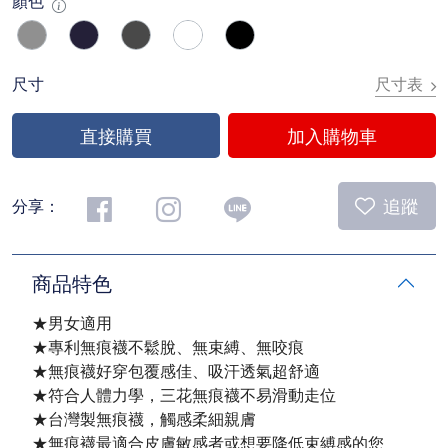
顏色
尺寸表
尺寸
直接購買
加入購物車
追蹤
分享：
商品特色
★男女適用
★專利無痕襪不鬆脫、無束縛、無咬痕
★無痕襪好穿包覆感佳、吸汗透氣超舒適
★符合人體力學，三花無痕襪不易滑動走位
★台灣製無痕襪，觸感柔細親膚
★無痕襪最適合皮膚敏感者或想要降低束縛感的您