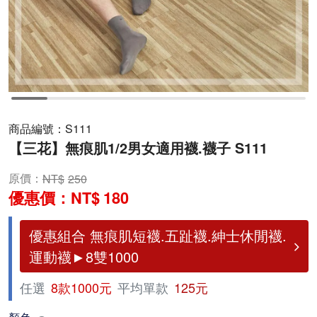
商品編號：
S111
【三花】無痕肌1/2男女適用襪.襪子 S111
原價：
250
優惠價：
180
優惠組合 無痕肌短襪.五趾襪.紳士休閒襪.
運動襪►8雙1000
任選
8款1000元
平均單款
125元