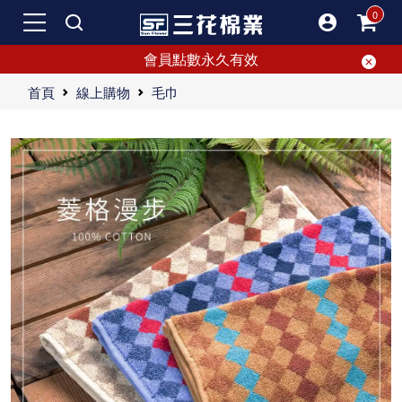
會員點數永久有效
首頁
線上購物
毛巾
全棉柔順毛巾暢銷50年，浴巾、方巾、童巾盡在三花。
【三花毛巾】台灣毛巾第一品牌，專業生產毛巾、浴巾、方巾、童巾。100%精選棉，高吸水性、耐用易乾。多樣花色可選，恬淡自然風格，讓生活更溫潤。
來三花挑選各種尺寸樣式的毛巾、浴巾、方巾、童巾！多樣化的款式和價位、厚實柔軟的材質，無毒童巾、安全吸水毛巾，在三花能以實惠價格買到，讓你的每天洗澡時光更加期待。
三花毛巾是台灣領先品牌，專注於毛巾、浴巾、方巾和童巾的製造。選用100%精選棉，具有強力吸水和耐用特性。三花毛巾提供卓越品質，增添生活舒適感。超柔細全棉系列，擁有卓越吸水力和舒適膚觸，帶給您獨特感受。多樣花色設計，展現恬淡自然風格，讓生活細節充滿溫潤感受。
"毛巾、浴巾、方巾、童巾使用心得分享 多年來，我對於毛巾、浴巾、方巾和童巾這些日常家庭用品並沒有特別的注意。它們曾經在我生活中的存在感極低。但十幾年前，一則新聞改變了我對這些產品的看法。新聞指出，大量品質較差的大陸製毛巾、浴巾、方巾和童巾開始進口到台灣，結果導致本地許多毛巾相關工廠紛紛倒閉，這才讓我意識到台灣其實是這些產品的產地之一。 使用心得 當我為自己購買毛巾、浴巾、方巾和童巾時，才發現市面上的選擇實在太多。以前媽媽買什麼，我就用什麼，既不在意吸水性，也不在意觸感。如今，我親自挑選，才體會到品質的重要。懶得認真選擇時，隨便買的產品常讓我後悔，所以決定購買時多考慮幾個關鍵因素。 選擇毛巾、浴巾、方巾、童巾的三大要點 1.產地 儘管不排斥使用大陸製商品，但由於過去的不好經驗，我特別在意毛巾、浴巾、方巾、童巾的產地。目前，我選擇台灣製的產品，不僅支持MIT，品質也確實更好，吸水性和觸感都優於大陸製。有時候，如果是送給長輩，我會選擇日本製，因為其柔順感和膚觸更佳，對皮膚摩擦力小，避免發癢。 2.花色 毛巾、浴巾、方巾、童巾的花色繁多，但我偏好簡單的設計。避免過於粗糙或使用不明染色劑的產品，尤其家裡有老人和小孩，選擇花色不易釋放有害物質的產品，會讓使用過程更安心。 3.厚薄 毛巾、浴巾、方巾、童巾的厚薄取決於浴室的通風狀況。以前我住在沒有對外窗的浴室，通常選擇薄款毛巾，因為較容易晾乾，避免發霉。而如果浴室通風良好，則可以選用較厚的毛巾，吸水性更好，也有更舒適的膚觸。有些品牌標榜易乾設計，也是很好的選擇。 保養與清潔 毛巾、浴巾、方巾、童巾如果發霉了，應該立即丟棄，避免霉菌進入人體，影響健康。至於日常清潔，我習慣一星期更換一次，用洗衣機洗滌。冬天或梅雨季節，我會搭配烘乾機，不知道這樣的頻率是否合適？非常希望有人能分享更多關於毛巾、浴巾、方巾、童巾的清潔心得。 結論 毛巾、浴巾、方巾和童巾這些日常用品看似普通，實際上卻直接影響家庭的生活質量。選擇時應該考慮產地、花色和厚薄度，並且注重日常的清潔和保養，才能確保使用的安全和舒適。希望以上的心得對大家有所幫助，也期待聽到更多使用經驗分享。"