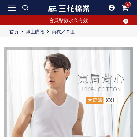
會員點數永久有效
首頁
線上購物
內衣／Ｔ恤
穿上全棉背心，舒心迎接每一天
三花全棉男背心品質堅持50年，一如既往給力！
真男人首選！三花全棉男背心吸汗透氣，品質保證。
三花100%全棉男背心，精選優質棉料，柔軟親膚，穿著舒適。
舒適的內著首選，非三花莫屬！三花全棉男背心，50年品質保證。其柔軟觸感，讓您感受純棉的舒適，是網友激薦的熱銷品。立體剪裁設計，完美貼合各種體型，讓您一穿即愛。外型簡單好看，一整天都能享受舒適感。升級您的衣櫃，快邀朋友一起購入三花全棉男背心吧！
"今天，我想分享一個最近給我丈夫買的三花全棉背心的體驗。這款全棉背心真是無可挑剔，讓我忍不住要大力推薦！ 首先，我要說，三花全棉男背心確實是舒適內衣的專業首選。我們家多年間試過各種品牌的男內衣，但這次選擇的三花全棉男背心讓我覺得非常值得。這家擁有50年歷史的品牌，其品質值得信賴。穿上這件全棉背心後，舒適的感覺立馬就能感受到。不是每個品牌都能做到這麼讓人滿意的舒適感，而三花全棉背心恰恰做到了，穿上去就像在穿雲朵一樣，柔軟又舒適。 說到網友們熱推的三花全棉背心，我也不得不跟風推薦一下。這件全棉背心的柔軟觸感一穿就能感受到純棉的極致舒適。不知道你們是否有這種經歷，穿上一款內衣後，瞬間覺得進入了舒適的天堂？三花全棉背心就有這樣的魔力，它的純棉材質讓人瞬間放鬆，這種柔軟感實在讓人心滿意足。 接下來，三花全棉背心的立體剪裁設計也是一大亮點。這款全棉背心經過精心設計，能夠完美滿足各種體型需求。立體剪裁讓背心更加合身，不論是穿著還是活動時，都能感受到良好的支撐感。穿上這款全棉背心，感覺整個人都被輕輕包裹住，既舒適又有型，非常推薦給那些在尋找高品質內衣的朋友們。 三花全棉男背心的版型簡單又好看。這款背心的設計簡約大方，無論是搭配休閒褲還是牛仔褲，都能輕鬆展現一整天的舒適感。不僅適合日常穿著，它的舒適感讓你隨時隨地都能保持輕鬆自如。簡約好看的設計，不管是自己穿還是送給他人，都非常合適。 當然，三花全棉背心也有升級你衣櫃的潛力。無論是搭配西裝褲還是牛仔褲，這款全棉背心都能輕鬆勝任。不管你是去健身還是日常穿著，這件全棉背心都能讓你感受到無比的舒適。我們家那位一穿上這款全棉背心，立刻感受到不同凡響的穿著體驗。試過之後，他就知道什麼才是真正的舒適感！ 對我來說，這款三花全棉背心是真正的舒適代表。柔軟的材質、合身的設計，加上品牌的信賴感，讓我在挑選內衣的過程中更加有信心。這款全棉背心不僅給我丈夫帶來了舒適的穿著感，也讓我感到心滿意足。這樣的全棉背心，不僅是一件內衣，更是一份貼心的呵護。 如果你們也在尋找一款舒適的男內衣，三花全棉男背心絕對值得入手。它的舒適感、柔軟度和設計都能滿足你的需求。不妨試試看，給自己或你的另一半帶來一份溫暖和舒適吧！希望我的分享能幫助到你們，讓大家都能享受到這款全棉背心的優質體驗！"