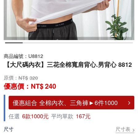
商品編號：
U8812
【大尺碼內衣】三花全棉寬肩背心.男背心 8812
原價：
320
優惠價：
240
優惠組合 全棉內衣、三角褲►6件1000
任選
6款1000元
平均單款
167元
尺寸表
尺寸