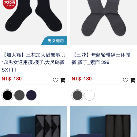
【加大襪】三花加大襪無痕肌
【三花】無鬆緊帶紳士休閒
1/2男女適用襪.襪子.大尺碼襪
襪.襪子_素面 399
SX111
180
180