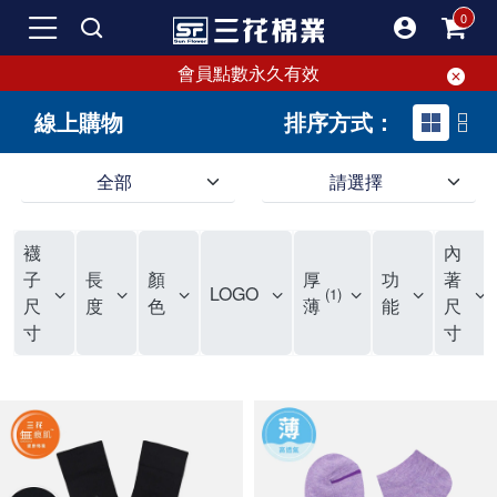
會員點數永久有效
線上購物
排序方式：
全部
請選擇
SF 三花棉業 sunflower｜線上購物
SF 三花棉業 sunflower｜線上購物 內容
襪
內
子
長
顏
厚
功
著
LOGO
1
尺
度
色
薄
能
尺
寸
寸