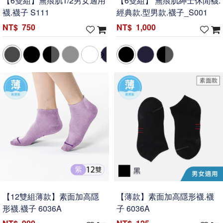
【6雙組】無痕肌1/2男女適用
【6雙組】 無痕肌紳士休閒襪.
襪.襪子 S111
經典款.型男款.襪子_S001
750
1,000
【12雙組薄款】素面加高隱
【薄款】素面加高隱形襪.襪
形襪.襪子 6036A
子 6036A