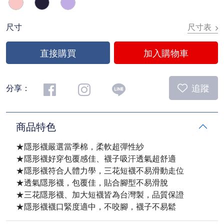
尺寸表
尺寸
直接購買
加入購物車
追蹤
分享：
商品特色
★隱形襪嚴選當季棉，柔軟超彈性紗
★隱形襪好穿包覆感佳、襪子吸汗透氣超舒適
★隱形襪符合人體力學，三花短襪不易滑動走位
★透氣隱形襪，包覆佳，貼合腳型不易滑脫
★三花隱形襪、加大短襪皆為台灣製，品質保證
★隱形襪襪口緊度適中，不咬腳，襪子不易鬆