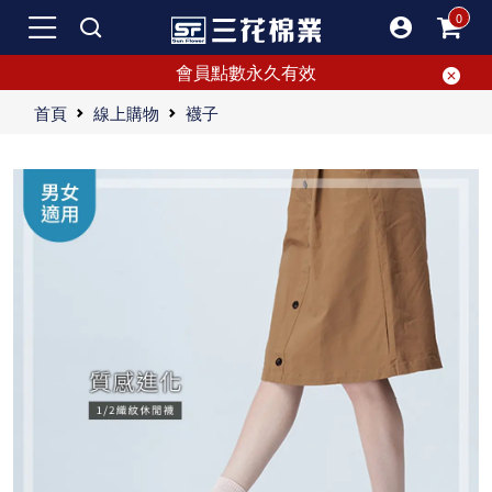
會員點數永久有效
首頁
線上購物
襪子
舒適百搭的必備休閒襪，外出首選
多色選擇，快來買三花休閒襪。熱賣好評的型男休閒襪等你購買。
三花休閒襪，讓你感受從容自在的休閒體驗。享受舒適，不妥協。
新品上市三花休閒襪，簡約時尚設計，帶給你最舒適的穿著體驗。成功人士的休閒襪首選，隱含設計巧思，展現獨特時尚態度。柔軟好穿，穿上即懂。選擇三花休閒襪，感受超乎想像的自信與時尚。
"【休閒襪心得文】嘿，大家好！今天我想跟大家分享我最近嘗試的一雙三花休閒襪。這款最新推出的休閒襪，真的讓我有種驚豔的感覺，穿上之後甚至讓我有點上癮，每天都想穿它出門。 首先，談談三花休閒襪的設計。它的外觀雖然簡約，但卻充滿時尚感。不管你是搭配牛仔褲還是休閒褲，這雙襪子總能完美融入你的日常穿搭。簡單的設計往往能散發出一種高雅的品味，三花休閒襪正是這樣，將簡單與時尚完美結合，讓你不僅感到舒適，還能展示出自己獨特的時尚態度。 特別值得一提的是它的柔軟度。穿上這雙襪子後，腳掌每一寸都能被一種柔軟的包裹感覆蓋，就像在踩雲朵一樣。這種舒適感超乎我的想像，甚至讓我感覺整天行走都變得輕鬆自在。三花休閒襪的柔軟度與支撐感達到了一個完美的平衡，無論你穿多久，都不會感到疲倦。 此外，這款休閒襪的彈性設計也相當出色。它不會像一些襪子那樣勒得太緊，或者鬆鬆垮垮。無論你是進行跑步還是其他休閒活動，這雙襪子都能給你極大的自由度和舒適感，也因此我強烈推薦給任何追求時尚和舒適的人。三花休閒襪不僅符合時尚品味，在舒適性上也毫不妥協，讓每一步都充滿自信。 接下來，我要強調的是三花休閒襪的質量。這雙襪子選用了非常耐磨且舒適的材質，即使天天穿著也不容易磨損。同時，它的透氣性也非常好，即使在炎熱的天氣裡穿著，也不會感到悶熱。這些貼心的設計讓我對這款襪子的品質讚不絕口。 顏色選擇方面，三花休閒襪也有很多樣化的選擇。不管你喜歡經典的黑白灰，還是一些更具活力的顏色，這款襪子都能滿足你的需求。豐富的顏色選擇讓日常穿搭變得更加有趣，每一天都可以有不同的搭配風格。 綜合來說，三花休閒襪是我近來用過最滿意的一款休閒襪。無論是在設計、舒適性、質量還是顏色選擇上，它都表現得非常出色。穿上三花休閒襪，真的讓我感受到了一種無法言喻的自信。如果你也在尋找一雙既舒適又時尚的休閒襪，那麼這款三花休閒襪絕對是不容錯過的選擇。試穿後，你就會明白我說的這種自信與時尚的感覺！ 希望這篇心得文對大家了解三花休閒襪有所幫助，讓你在選購時能夠做出明智的決定！"