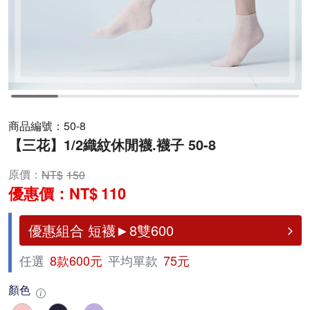
商品編號：
50-8
【三花】1/2織紋休閒襪.襪子 50-8
原價：
150
優惠價：
110
優惠組合 短襪►8雙600
任選
8款600元
平均單款
75元
顏色