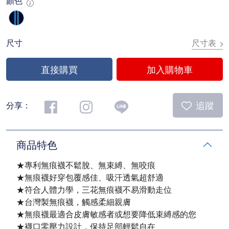
顏色
尺寸表
尺寸
直接購買
加入購物車
追蹤
分享：
商品特色
★專利無痕襪不鬆脫、無束縛、無咬痕
★無痕襪好穿包覆感佳、吸汗透氣超舒適
★符合人體力學，三花無痕襪不易滑動走位
★台灣製無痕襪，觸感柔細親膚
★無痕襪最適合皮膚敏感者或想要降低束縛感的您
★襪口零壓力設計，保持足部輕鬆自在