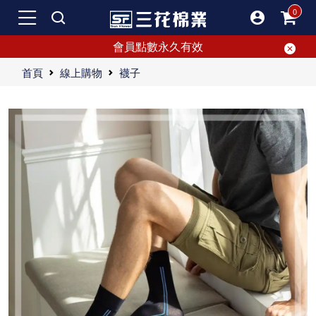
會員點數永久有效
首頁
線上購物
襪子
台灣專利無痕肌棉襪，降低襪痕不刺癢，耐洗耐穿。
無痕肌棉襪看似簡單優雅，但背後蘊含大設計。每個男人都該擁有，解救不懂穿搭的你。
人氣推薦商品盡在三花，選購特選無痕肌棉襪，優質舒適無痕。
"選擇質感最佳的穿搭單品—三花無痕肌棉襪！不論休閒或正式場合，三花無痕肌棉襪都是萬年不敗的首選單品。夏天送老爸吸汗、不悶熱的無痕肌棉襪，再適合不過。特殊無痕織法，耐用舒適，一穿成主角！立即購買超夯人氣的無痕肌棉襪，提升你的穿搭質感！ "
"【無痕肌棉襪心得文】嘿，大家！今天要跟大家分享我最近愛上的一款襪子：三花無痕肌棉襪。如果你跟我一樣對襪子有挑剔，那麼你一定要仔細聽我接下來的介紹，這雙無痕肌棉襪可能會超越你的期望！ 首先，我們來聊聊這雙無痕肌棉襪的質感。我平時在穿搭時特別注重襪子的質量，而這雙三花無痕肌棉襪正是我這段時間最喜愛的一雙。它不僅吸引眼球，而且不顯突兀，絕對是穿搭中的質感首選。無論參加正式場合還是日常休閒，這雙襪子都能輕鬆駕馭，讓你無論身處何地都自信十足。它的設計既時尚又能完美融入各種穿搭風格，讓你在任何場合都顯得得體有品味。 接下來值得提的是，這雙襪子的材質實在令人滿意。長時間穿襪子，你有沒有遇到過悶熱、不透氣的問題？我曾經有這樣的困擾，但自從換上這雙無痕肌棉襪後，這一切就都不是問題了。它的材質親膚透氣，能夠使腳部保持乾爽，無論是炎熱的夏天還是寒冷的冬天，都能提供最佳穿著體驗。 讓我們再聊聊這雙襪子的萬能性。不論你是穿著休閒裝還是參加正式場合，這雙無痕肌棉襪都能輕鬆搭配。不必擔心這雙襪子會與你的服裝不搭，因為它專為各種場合設計，既時尚又百搭。無論你的穿搭風格如何，這雙襪子總能成為亮點，增加整體的層次感。 說到功能性，就不得不提這雙無痕肌棉襪的特殊設計。無痕織法讓穿著時不會感到任何束縛，這點非常貼心。大家一定也有過穿襪子時襪口太緊或太鬆的困擾，但這雙襪子完全沒有這種問題。它的彈性設計讓襪口恰到好處，既不鬆脫也不會束腳，全天都能感受到舒適的包覆感。 此外，這雙襪子的耐用性也讓我非常滿意。特殊的無痕織法加上高品質的肌棉材料，讓它不容易變形，也不容易起毛球。即便天天穿著，它依然能保持原有的質感，讓你長時間使用也不會感到失望。對我來說，這點尤為重要，因為我需要一雙能夠長時間耐穿的好襪子。 最後，我還要推薦給大家一個小秘密：這雙無痕肌棉襪是送禮的最佳選擇！像我最近就打算給爸爸買幾雙。夏天的時候，腳部容易出汗，這雙襪子的吸汗功能特別強大，能保持腳部乾爽，不會感到悶熱。相信送給他一定會非常實用，而且他一定會感謝我選了一雙這麼舒適的襪子。 總結一下，三花無痕肌棉襪真的是一款非常值得擁有的好襪子。不論是從質感、功能性還是耐用性來看，它都無可挑剔。如果你還在猶豫，不妨試試這雙襪子，讓你的穿搭和舒適度都升級一個檔次！快來加入我，感受這雙無痕肌棉襪帶來的舒適與時尚吧！"