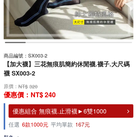
商品編號：
SX003-2
【加大襪】三花無痕肌簡約休閒襪.襪子.大尺碼
襪 SX003-2
原價：
320
優惠價：
240
優惠組合 無痕襪.止滑襪►6雙1000
任選
6款1000元
平均單款
167元